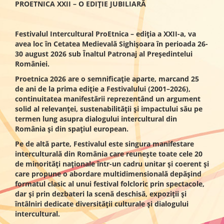
PROETNICA XXII – O EDIȚIE JUBILIARĂ
Festivalul Intercultural ProEtnica – ediția a XXII-a, va
avea loc în Cetatea Medievală Sighișoara în perioada 26-
30 august 2026 sub Înaltul Patronaj al Președintelui
României.
Proetnica 2026 are o semnificație aparte, marcand 25
de ani de la prima ediție a Festivalului (2001–2026),
continuitatea manifestării reprezentând un argument
solid al relevanței, sustenabilității și impactului său pe
termen lung asupra dialogului intercultural din
România și din spațiul european.
Pe de altă parte, Festivalul este singura manifestare
interculturală din România care reunește toate cele 20
de minorități naționale într-un cadru unitar și coerent și
care propune o abordare multidimensională depășind
formatul clasic al unui festival folcloric prin spectacole,
dar și prin dezbateri la scenă deschisă, expoziții și
întâlniri dedicate diversității culturale și dialogului
intercultural.