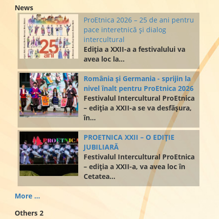
News
ProEtnica 2026 – 25 de ani pentru
pace interetnică și dialog
intercultural
Ediția a XXII-a a festivalului va
avea loc la...
România și Germania - sprijin la
nivel înalt pentru ProEtnica 2026
Festivalul Intercultural ProEtnica
– ediția a XXII-a se va desfășura,
în...
PROETNICA XXII – O EDIȚIE
JUBILIARĂ
Festivalul Intercultural ProEtnica
– ediția a XXII-a, va avea loc în
Cetatea...
More ...
Others 2