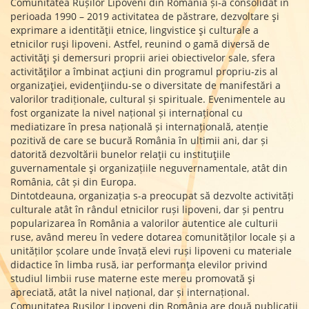
Comunitatea Rușilor Lipoveni din România și-a consolidat în
perioada 1990 – 2019 activitatea de păstrare, dezvoltare şi
exprimare a identităţii etnice, lingvistice şi culturale a
etnicilor ruşi lipoveni. Astfel, reunind o gamă diversă de
activităţi şi demersuri proprii ariei obiectivelor sale, sfera
activităţilor a îmbinat acţiuni din programul propriu-zis al
organizaţiei, evidenţiindu-se o diversitate de manifestări a
valorilor tradiționale, cultural și spirituale. Evenimentele au
fost organizate la nivel național și internațional cu
mediatizare în presa națională și internațională, atenție
pozitivă de care se bucură România în ultimii ani, dar și
datorită dezvoltării bunelor relaţii cu instituţiile
guvernamentale şi organizațiile neguvernamentale, atât din
România, cât și din Europa.
Dintotdeauna, organizația s-a preocupat să dezvolte activități
culturale atât în rândul etnicilor ruși lipoveni, dar și pentru
popularizarea în România a valorilor autentice ale culturii
ruse, având mereu în vedere dotarea comunităților locale și a
unităților școlare unde învață elevi ruși lipoveni cu materiale
didactice în limba rusă, iar performanţa elevilor privind
studiul limbii ruse materne este mereu promovată şi
apreciată, atât la nivel național, dar și internațional.
Comunitatea Rușilor Lipoveni din România are două publicații