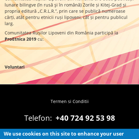
lunare bilingve (în rusă şi în română) Zorile și Kitej-Grad și
propria editură „C.R.L.R.”, prin care se publică numeroase
cărți, atât pentru etnicii ruși lipoveni, cât și pentru publicul
larg.
Comunitatea Rușilor Lipoveni din România participă la
ProEtnica 2019
cu:
Voluntari
Termen si Conditii
Footer
menu
Telefon:
+40 724 92 53 98
Email:
proetnica@ibz.ro
We use cookies on this site to enhance your user