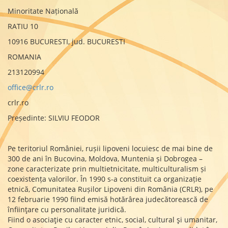
Minoritate Națională
RATIU 10
10916 BUCURESTI, jud. BUCURESTI
ROMANIA
213120994
office@crlr.ro
crlr.ro
Președinte: SILVIU FEODOR
Pe teritoriul României, rușii lipoveni locuiesc de mai bine de
300 de ani în Bucovina, Moldova, Muntenia și Dobrogea –
zone caracterizate prin multietnicitate, multiculturalism și
coexistența valorilor. În 1990 s-a constituit ca organizație
etnică, Comunitatea Rușilor Lipoveni din România (CRLR), pe
12 februarie 1990 fiind emisă hotărârea judecătorească de
înfiinţare cu personalitate juridică.
Fiind o asociaţie cu caracter etnic, social, cultural şi umanitar,