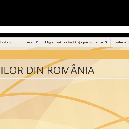
outati
Presă
Organizații și Instituții participante
Galerie 
ILOR DIN ROMÂNIA