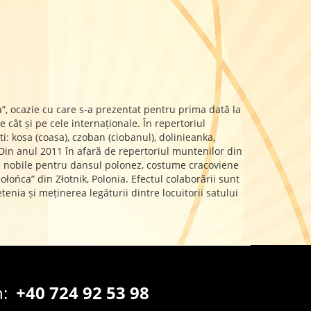
a”, ocazie cu care s-a prezentat pentru prima dată la
 cât și pe cele internaționale. În repertoriul
 kosa (coasa), czoban (ciobanul), dolinieanka,
 Din anul 2011 în afară de repertoriul muntenilor din
e nobile pentru dansul polonez, costume cracoviene
ńca” din Złotnik, Polonia. Efectul colaborării sunt
enia și meținerea legăturii dintre locuitorii satului
n:
+40 724 92 53 98