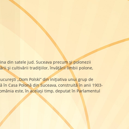
ina din satele jud. Suceava precum şi polonezii
i şi cultivării tradiţiilor, învăţării limbii polone,
cureşti „Dom Polski” din iniţiativa unui grup de
lă în Casa Polonă din Suceava, construită în anii 1903-
omânia este, în acelaşi timp, deputat în Parlamentul