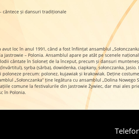
- cântece și dansuri tradiționale
 avut loc în anul 1991, când a fost înființat ansamblul „Sołonczank
 la Jastrowie – Polonia. Ansamblul apare pe atât pe scenele naționale
dii cântate în Soloneț de la început, precum și dansuri muntenești:
nvârtitul), syrba (sârba), dowidenka, ciapkany, sołonczanka, Jasio.
ri poloneze precum: polonez, kujawiak și krakowiak. Deține costum
blul „Sołonczanka” ține legătura cu ansamblul „Dolina Nowego Soło
iile comune la festivalurile din Jastrowie Żywiec, dar mai ales priet
sc în Polonia.
Telefo