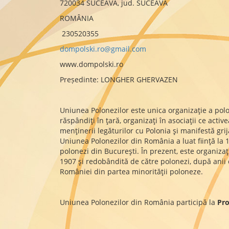
720034 SUCEAVA, jud. SUCEAVA
ROMÂNIA
230520355
dompolski.ro@gmail.com
www.dompolski.ro
Președinte: LONGHER GHERVAZEN
Uniunea Polonezilor este unica organizaţie a pol
răspândiţi în ţară, organizaţi în asociaţii ce active
menţinerii legăturilor cu Polonia şi manifestă gr
Uniunea Polonezilor din România a luat fiinţă la
polonezi din Bucureşti. În prezent, este organizaţ
1907 şi redobândită de către polonezi, după anii 
României din partea minorităţii poloneze.
Uniunea Polonezilor din România participă la
Pro