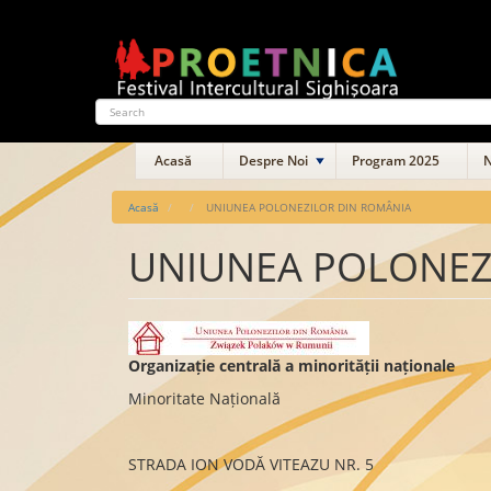
Mergi
la
conţinutul
principal
Search
Main
Acasă
Despre Noi
Program 2025
N
navigation
Acasă
UNIUNEA POLONEZILOR DIN ROMÂNIA
UNIUNEA POLONEZ
Organizație centrală a minorității naționale
Minoritate Națională
STRADA ION VODĂ VITEAZU NR. 5