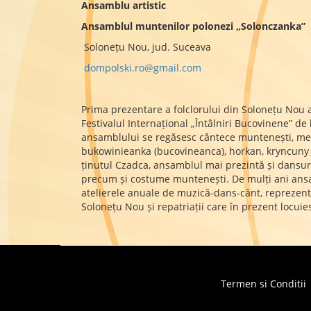
Ansamblu artistic
Ansamblul muntenilor polonezi „Solonczanka”
Solonețu Nou, jud. Suceava
dompolski.ro@gmail.com
Prima prezentare a folclorului din Solonețu Nou a
Festivalul Internațional „Întâlniri Bucovinene” de
ansamblului se regăsesc cântece muntenești, melo
bukowinieanka (bucovineanca), horkan, kryncuny (î
ținutul Czadca, ansamblul mai prezintă și dansu
precum și costume muntenești. De mulți ani ansam
atelierele anuale de muzică-dans-cânt, reprezentaț
Solonețu Nou și repatriații care în prezent locuie
Termen si Conditii
Footer