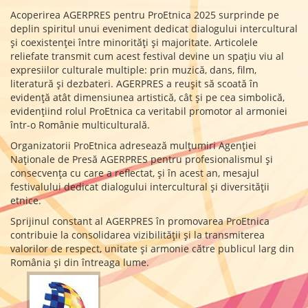
Acoperirea AGERPRES pentru ProEtnica 2025 surprinde pe
deplin spiritul unui eveniment dedicat dialogului intercultural
și coexistenței între minorități și majoritate. Articolele
reliefate transmit cum acest festival devine un spațiu viu al
expresiilor culturale multiple: prin muzică, dans, film,
literatură și dezbateri. AGERPRES a reușit să scoată în
evidență atât dimensiunea artistică, cât și pe cea simbolică,
evidențiind rolul ProEtnica ca veritabil promotor al armoniei
într-o Românie multiculturală.
Organizatorii ProEtnica adresează mulțumiri Agenției
Naționale de Presă AGERPRES pentru profesionalismul și
consecvența cu care a reflectat, și în acest an, mesajul
festivalului dedicat dialogului intercultural și diversității
etnice.
Sprijinul constant al AGERPRES în promovarea ProEtnica
contribuie la consolidarea vizibilității și la transmiterea
valorilor de respect, unitate și armonie către publicul larg din
România și din întreaga lume.