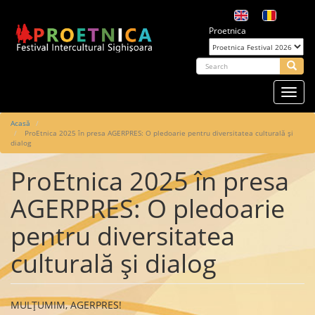
Mergi
la
Proetnica
conţinutul
principal
arch
Searc
Toggl
navig
Main
Acasă
ProEtnica 2025 în presa AGERPRES: O pledoarie pentru diversitatea culturală și
navigation
dialog
ProEtnica 2025 în presa
AGERPRES: O pledoarie
pentru diversitatea
culturală și dialog
MULȚUMIM, AGERPRES!