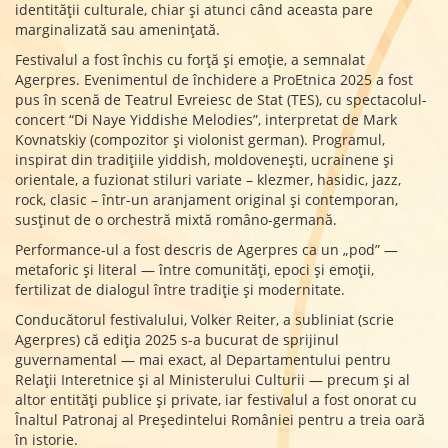
identității culturale, chiar și atunci când aceasta pare
marginalizată sau amenințată.
Festivalul a fost închis cu forță și emoție, a semnalat
Agerpres. Evenimentul de închidere a ProEtnica 2025 a fost
pus în scenă de Teatrul Evreiesc de Stat (TES), cu spectacolul-
concert “Di Naye Yiddishe Melodies”, interpretat de Mark
Kovnatskiy (compozitor și violonist german). Programul,
inspirat din tradițiile yiddish, moldovenești, ucrainene și
orientale, a fuzionat stiluri variate – klezmer, hasidic, jazz,
rock, clasic – într-un aranjament original și contemporan,
susținut de o orchestră mixtă româno-germană.
Performance-ul a fost descris de Agerpres ca un „pod” —
metaforic și literal — între comunități, epoci și emoții,
fertilizat de dialogul între tradiție și modernitate.
Conducătorul festivalului, Volker Reiter, a subliniat (scrie
Agerpres) că ediția 2025 s-a bucurat de sprijinul
guvernamental — mai exact, al Departamentului pentru
Relații Interetnice și al Ministerului Culturii — precum și al
altor entități publice și private, iar festivalul a fost onorat cu
Înaltul Patronaj al Președintelui României pentru a treia oară
în istorie.