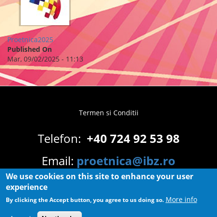
Proetnica2025
Published On
Mar, 09/02/2025 - 11:13
Termen si Conditii
Footer
menu
Telefon:
+40 724 92 53 98
Email:
proetnica@ibz.ro
We use cookies on this site to enhance your user
experience
More info
By clicking the Accept button, you agree to us doing so.