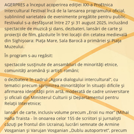
AGERPRES a început acoperirea ediției XXI-a ProEtnica
Intercultural Festival încă de la lansarea programului oficial,
subliniind varietatea de evenimente pregătite pentru public.
Festivalul s-a desfășurat între 27 și 31 august 2025, incluzând
spectacole de muzică și dans, dezbateri, lansări de carte și
proiecții de film, găzduite în trei locații din cetatea medievală
din Sighișoara: Piața Mare, Sala Barocă a primăriei și Piața
Muzeului.
În program s-au regăsit:
spectacole susținute de ansambluri de minorități etnice,
comunități aromână și artiști români;
o dezbatere în cadrul „Agora dialogului intercultural”, cu
tematici precum sprijinirea minorităților în situații dificile și
afirmarea identității prin artă, moderată de cadre universitare
și oficiali din Ministerul Culturii și Departamentul pentru
Relații Interetnice;
lansări de carte, inclusiv volume precum „Eroii nu mor” (Mihai
Hafia Traista - în onoarea celor 155 de scriitori și jurnaliști
căzuți pe frontul din Ucraina), lucrări semnate de Armine
Vosganian și Varujan Vosganian „Dublu autoportret”, precum