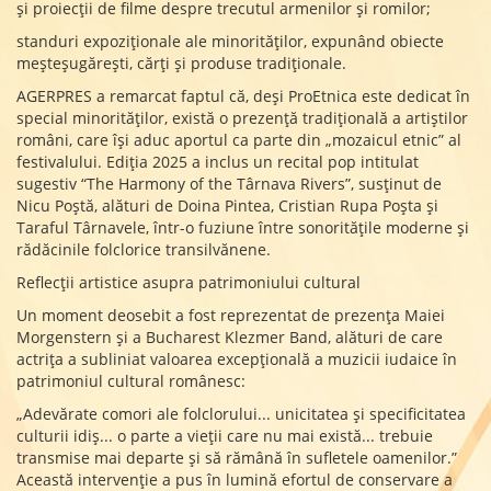
și proiecții de filme despre trecutul armenilor și romilor;
standuri expoziționale ale minorităților, expunând obiecte
meșteșugărești, cărți și produse tradiționale.
AGERPRES a remarcat faptul că, deși ProEtnica este dedicat în
special minorităților, există o prezență tradițională a artiștilor
români, care își aduc aportul ca parte din „mozaicul etnic” al
festivalului. Ediția 2025 a inclus un recital pop intitulat
sugestiv “The Harmony of the Târnava Rivers”, susținut de
Nicu Poștă, alături de Doina Pintea, Cristian Rupa Poșta și
Taraful Târnavele, într-o fuziune între sonoritățile moderne și
rădăcinile folclorice transilvănene.
Reflecții artistice asupra patrimoniului cultural
Un moment deosebit a fost reprezentat de prezența Maiei
Morgenstern și a Bucharest Klezmer Band, alături de care
actrița a subliniat valoarea excepțională a muzicii iudaice în
patrimoniul cultural românesc:
„Adevărate comori ale folclorului... unicitatea și specificitatea
culturii idiș... o parte a vieții care nu mai există... trebuie
transmise mai departe și să rămână în sufletele oamenilor.”
Această intervenție a pus în lumină efortul de conservare a