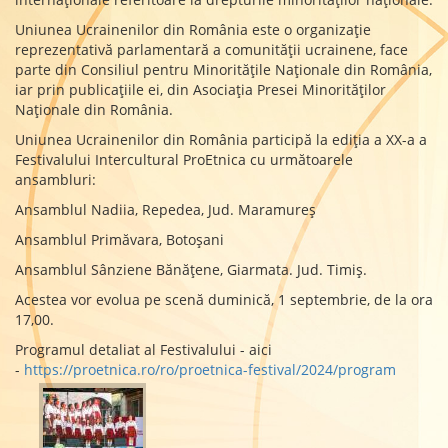
Uniunea Ucrainenilor din România este o organizaţie
reprezentativă parlamentară a comunităţii ucrainene, face
parte din Consiliul pentru Minorităţile Naţionale din România,
iar prin publicaţiile ei, din Asociaţia Presei Minorităţilor
Naţionale din România.
Uniunea Ucrainenilor din România participă la ediția a XX-a a
Festivalului Intercultural ProEtnica cu următoarele
ansambluri:
Ansamblul Nadiia, Repedea, Jud. Maramureș
Ansamblul Primăvara, Botoșani
Ansamblul Sânziene Bănățene, Giarmata. Jud. Timiș.
Acestea vor evolua pe scenă duminică, 1 septembrie, de la ora
17,00.
Programul detaliat al Festivalului - aici
-
https://proetnica.ro/ro/proetnica-festival/2024/program