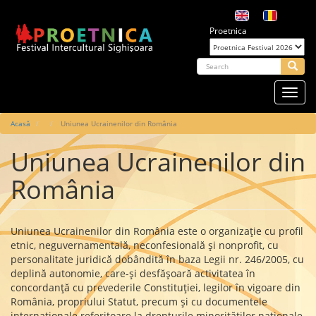
Mergi
la
Proetnica
conţinutul
principal
arch
Searc
Toggl
navig
Main
Acasă
Uniunea Ucrainenilor din România
navigation
Uniunea Ucrainenilor din
România
Uniunea Ucrainenilor din România este o organizaţie cu profil
etnic, neguvernamentală, neconfesională şi nonprofit, cu
personalitate juridică dobândită în baza Legii nr. 246/2005, cu
deplină autonomie, care-şi desfăşoară activitatea în
concordanţă cu prevederile Constituţiei, legilor în vigoare din
România, propriului Statut, precum şi cu documentele
internaţionale referitoare la drepturile minorităţilor naţionale.