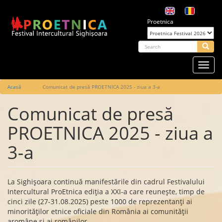
Mergi
la
Proetnica
conţinutul
principal
arch
Searc
Toggl
navig
Main
Acasă
Comunicat de presă PROETNICA 2025 - ziua a 3-a
navigation
Comunicat de presă
PROETNICA 2025 - ziua a
3-a
La Sighișoara continuă manifestările din cadrul Festivalului
Intercultural ProEtnica ediția a XXI-a care reunește, timp de
cinci zile (27-31.08.2025) peste 1000 de reprezentanți ai
minorităților etnice oficiale din România ai comunității
aromâne și ai românilor.