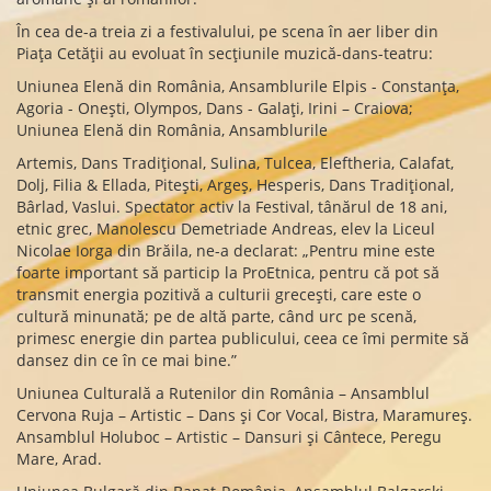
În cea de-a treia zi a festivalului, pe scena în aer liber din
Piața Cetății au evoluat în secțiunile muzică-dans-teatru:
Uniunea Elenă din România, Ansamblurile Elpis - Constanța,
Agoria - Onești, Olympos, Dans - Galați, Irini – Craiova;
Uniunea Elenă din România, Ansamblurile
Artemis, Dans Tradițional, Sulina, Tulcea, Eleftheria, Calafat,
Dolj, Filia & Ellada, Pitești, Argeș, Hesperis, Dans Tradițional,
Bârlad, Vaslui. Spectator activ la Festival, tânărul de 18 ani,
etnic grec, Manolescu Demetriade Andreas, elev la Liceul
Nicolae Iorga din Brăila, ne-a declarat: „Pentru mine este
foarte important să particip la ProEtnica, pentru că pot să
transmit energia pozitivă a culturii grecești, care este o
cultură minunată; pe de altă parte, când urc pe scenă,
primesc energie din partea publicului, ceea ce îmi permite să
dansez din ce în ce mai bine.”
Uniunea Culturală a Rutenilor din România – Ansamblul
Cervona Ruja – Artistic – Dans și Cor Vocal, Bistra, Maramureș.
Ansamblul Holuboc – Artistic – Dansuri și Cântece, Peregu
Mare, Arad.