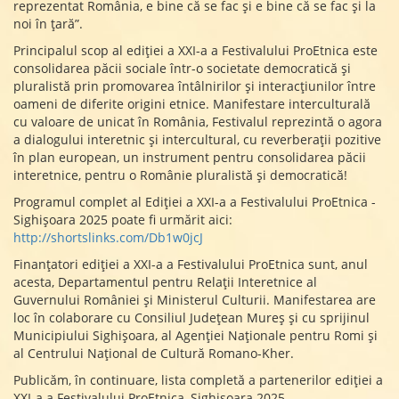
reprezentat România, e bine că se fac și e bine că se fac și la
noi în țară”.
Principalul scop al ediției a XXI-a a Festivalului ProEtnica este
consolidarea păcii sociale într-o societate democratică și
pluralistă prin promovarea întâlnirilor și interacțiunilor între
oameni de diferite origini etnice. Manifestare interculturală
cu valoare de unicat în România, Festivalul reprezintă o agora
a dialogului interetnic și intercultural, cu reverberații pozitive
în plan european, un instrument pentru consolidarea păcii
interetnice, pentru o Românie pluralistă și democratică!
Programul complet al Ediției a XXI-a a Festivalului ProEtnica -
Sighișoara 2025 poate fi urmărit aici:
http://shortslinks.com/Db1w0jcJ
Finanțatori ediției a XXI-a a Festivalului ProEtnica sunt, anul
acesta, Departamentul pentru Relații Interetnice al
Guvernului României și Ministerul Culturii. Manifestarea are
loc în colaborare cu Consiliul Județean Mureș și cu sprijinul
Municipiului Sighișoara, al Agenției Naționale pentru Romi și
al Centrului Național de Cultură Romano-Kher.
Publicăm, în continuare, lista completă a partenerilor ediției a
XXI-a a Festivalului ProEtnica, Sighișoara 2025.