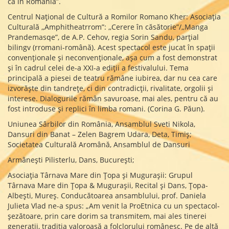
ca în România”.
Centrul Național de Cultură a Romilor Romano Kher: Asociația
Culturală ,,Amphitheatrrom”: ,,Cerere în căsătorie”/,,Manga
Prandemasqe”, de A.P. Cehov, regia Sorin Sandu, parțial
bilingv (rromani-română). Acest spectacol este jucat în spații
convenționale și neconvenționale, așa cum a fost demonstrat
și în cadrul celei de-a XXI-a ediții a festivalului. Tema
principală a piesei de teatru rămâne iubirea, dar nu cea care
izvorăște din tandrețe, ci din contradicții, rivalitate, orgolii și
interese. Dialogurile rămân savuroase, mai ales, pentru că au
fost introduse și replici în limba romani. (Corina G. Păun).
Uniunea Sârbilor din România, Ansamblul Sveti Nikola,
Dansuri din Banat – Zelen Bagrem Udara, Deta, Timiș;
Societatea Culturală Aromână, Ansamblul de Dansuri
Armânești Pilisterlu, Dans, București;
Asociația Târnava Mare din Țopa și Mugurașii: Grupul
Târnava Mare din Țopa & Mugurașii, Recital și Dans, Țopa-
Albești, Mureș. Conducătoarea ansamblului, prof. Daniela
Julieta Vlad ne-a spus: „Am venit la ProEtnica cu un spectacol-
șezătoare, prin care dorim sa transmitem, mai ales tinerei
generații, tradiția valoroasă a folclorului românesc. Pe de altă