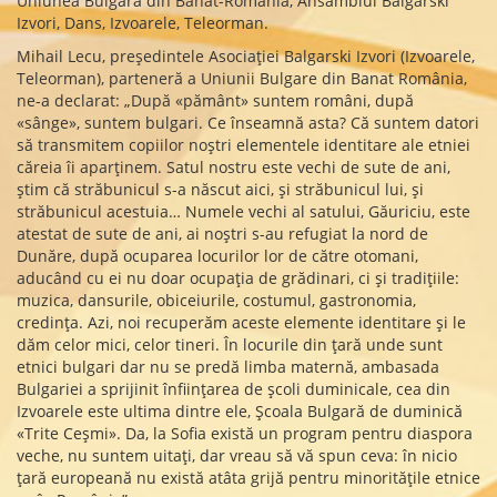
Uniunea Bulgară din Banat-România, Ansamblul Balgarski
Izvori, Dans, Izvoarele, Teleorman.
Mihail Lecu, președintele Asociației Balgarski Izvori (Izvoarele,
Teleorman), parteneră a Uniunii Bulgare din Banat România,
ne-a declarat: „După «pământ» suntem români, după
«sânge», suntem bulgari. Ce înseamnă asta? Că suntem datori
să transmitem copiilor noștri elementele identitare ale etniei
căreia îi aparținem. Satul nostru este vechi de sute de ani,
știm că străbunicul s-a născut aici, și străbunicul lui, și
străbunicul acestuia… Numele vechi al satului, Găuriciu, este
atestat de sute de ani, ai noștri s-au refugiat la nord de
Dunăre, după ocuparea locurilor lor de către otomani,
aducând cu ei nu doar ocupația de grădinari, ci și tradițiile:
muzica, dansurile, obiceiurile, costumul, gastronomia,
credința. Azi, noi recuperăm aceste elemente identitare și le
dăm celor mici, celor tineri. În locurile din țară unde sunt
etnici bulgari dar nu se predă limba maternă, ambasada
Bulgariei a sprijinit înființarea de școli duminicale, cea din
Izvoarele este ultima dintre ele, Școala Bulgară de duminică
«Trite Ceșmi». Da, la Sofia există un program pentru diaspora
veche, nu suntem uitați, dar vreau să vă spun ceva: în nicio
țară europeană nu există atâta grijă pentru minoritățile etnice