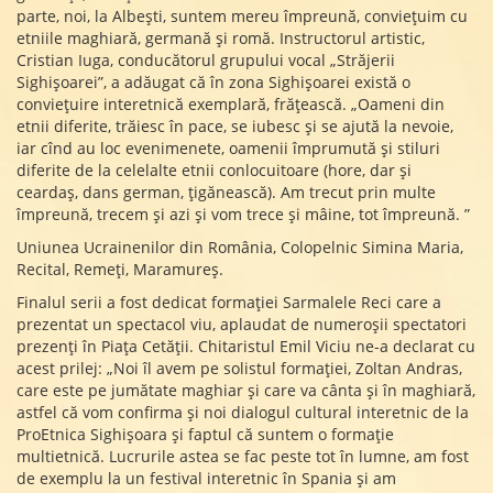
parte, noi, la Albești, suntem mereu împreună, conviețuim cu
etniile maghiară, germană și romă. Instructorul artistic,
Cristian Iuga, conducătorul grupului vocal „Străjerii
Sighișoarei”, a adăugat că în zona Sighișoarei există o
conviețuire interetnică exemplară, frățească. „Oameni din
etnii diferite, trăiesc în pace, se iubesc și se ajută la nevoie,
iar cînd au loc evenimenete, oamenii împrumută și stiluri
diferite de la celelalte etnii conlocuitoare (hore, dar și
ceardaș, dans german, țigănească). Am trecut prin multe
împreună, trecem și azi și vom trece și mâine, tot împreună. ”
Uniunea Ucrainenilor din România, Colopelnic Simina Maria,
Recital, Remeți, Maramureș.
Finalul serii a fost dedicat formației Sarmalele Reci care a
prezentat un spectacol viu, aplaudat de numeroșii spectatori
prezenți în Piața Cetății. Chitaristul Emil Viciu ne-a declarat cu
acest prilej: „Noi îl avem pe solistul formației, Zoltan Andras,
care este pe jumătate maghiar și care va cânta și în maghiară,
astfel că vom confirma și noi dialogul cultural interetnic de la
ProEtnica Sighișoara și faptul că suntem o formație
multietnică. Lucrurile astea se fac peste tot în lumne, am fost
de exemplu la un festival interetnic în Spania și am