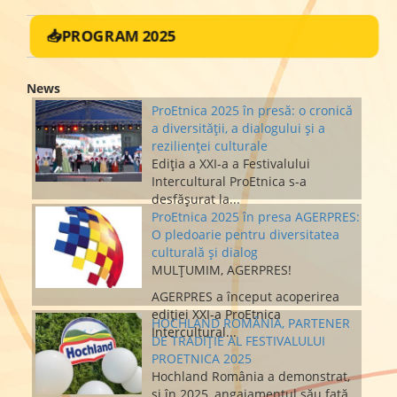
📥PROGRAM 2025
News
ProEtnica 2025 în presă: o cronică
a diversității, a dialogului și a
rezilienței culturale
Ediția a XXI-a a Festivalului
Intercultural ProEtnica s-a
desfășurat la...
ProEtnica 2025 în presa AGERPRES:
O pledoarie pentru diversitatea
culturală și dialog
MULȚUMIM, AGERPRES!
AGERPRES a început acoperirea
ediției XXI-a ProEtnica
HOCHLAND ROMÂNIA, PARTENER
Intercultural...
DE TRADIȚIE AL FESTIVALULUI
PROETNICA 2025
Hochland România a demonstrat,
și în 2025, angajamentul său față