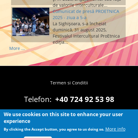
de valorile interculturale...
Comunicat de presă PROETNICA
2025 - ziua a 5-a
La Sighișoara, s-a încheiat
duminică, 31 august 2025,
Festivalul Intercultural ProEtnica
ediția...
More ...
Termen si Conditii
Footer
menu
Telefon:
+40 724 92 53 98
Email:
proetnica@ibz.ro
We use cookies on this site to enhance your user
experience
More info
By clicking the Accept button, you agree to us doing so.