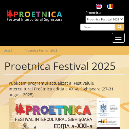
Mergi
la
Proetnica
conţinutul
principal
arch
Searc
Toggl
navig
Main
Acasă
Proetnica Festival 2025
navigation
Proetnica Festival 2025
Publicăm programul actualizat al Festivalului
Intercultural ProEtnica ediția a XXI-a, Sighișoara (27-31
august 2025)