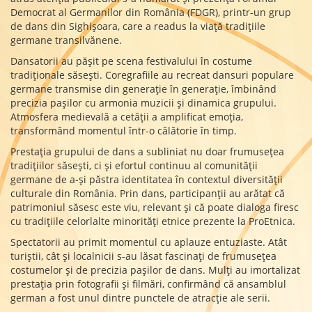
Democrat al Germanilor din România (FDGR), printr-un grup
de dans din Sighișoara, care a readus la viață tradițiile
germane transilvănene.
Dansatorii au pășit pe scena festivalului în costume
tradiționale săsești. Coregrafiile au recreat dansuri populare
germane transmise din generație în generație, îmbinând
precizia pașilor cu armonia muzicii și dinamica grupului.
Atmosfera medievală a cetății a amplificat emoția,
transformând momentul într-o călătorie în timp.
Prestația grupului de dans a subliniat nu doar frumusețea
tradițiilor săsești, ci și efortul continuu al comunității
germane de a-și păstra identitatea în contextul diversității
culturale din România. Prin dans, participanții au arătat că
patrimoniul săsesc este viu, relevant și că poate dialoga firesc
cu tradițiile celorlalte minorități etnice prezente la ProEtnica.
Spectatorii au primit momentul cu aplauze entuziaste. Atât
turiștii, cât și localnicii s-au lăsat fascinați de frumusețea
costumelor și de precizia pașilor de dans. Mulți au imortalizat
prestația prin fotografii și filmări, confirmând că ansamblul
german a fost unul dintre punctele de atracție ale serii.