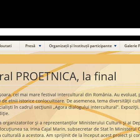
outati
Presă
Organizații și Instituții participante
Galerie 
ural PROETNICA, la final
șoara, cel mai mare festival intercultural din România. Au evoluat, 
de etnii istorice conlocuitoare. De asemenea, tema diversității cultu
ialiști în cadrul secțiunii „Agora dialogului intercultural”. Expoziț
iție.
ța organizatorilor și a reprezentanților Ministerului Culturii și ai 
cuțiunea sa, Irina Cajal Marin, subsecretar de Stat în Ministerul Cu
a culturală a acestora. Am sprijinit de la început acest proiect și 