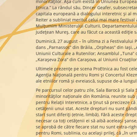
minorităţilor. Aşa cum există în Uniunea European
Etnica.” La rândul său, Dincer Geafer, subsecreta
capitala europeană a dialogului interetnic şi al mu
Reiter a subliniat meritul celui mai mare festival 
Mulţumim Ministerului Culturii, Departamentului 
Judeţean Mureş, care au făcut ca această ediţie să
Duminică, 27 august – în ultima zi a Festivalulu
dans „Parnassos” din Brăila, „Orpheas” din Iași, 
Uniunii Culturale a Rutenilor; Ansamblul „Tuna” 
„Karașeva Zora” din Carașova, al Uniunii Croaților
Ultimele prezențe pe scena ProEtnica au fost cel
Agenția Națională pentru Romi și Concertul Klezme
ale etniilor romă și evreiască, supuse de-a lungu
Pe parcursul celor patru zile, Sala Barocă și Sala
minorităților naționale din România, reunite sub 
pentru Relații Interetnice, a ținut să precizeze că
cetățenii unui stat. Aceste drepturi nu sunt gândi
start sunt diferiți (etnie, limbă). Fără aceste dre
necesar ca toți cetățenii ei să aibă aceleași șanse
se aprobă de către fiecare stat nu sunt extra-righ
pentru Romi, sublinia, cu același prilej, că „în u