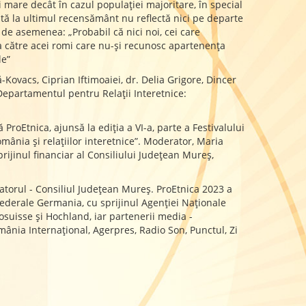
 mare decât în cazul populației majoritare, în special
ată la ultimul recensământ nu reflectă nici pe departe
 de asemenea: „Probabil că nici noi, cei care
ra către acei romi care nu-și recunosc apartenența
le”
-Kovacs, Ciprian Iftimoaiei, dr. Delia Grigore, Dincer
e Departamentul pentru Relații Interetnice:
roEtnica, ajunsă la ediţia a VI-a, parte a Festivalului
mânia şi relaţiilor interetnice”. Moderator, Maria
rijinul financiar al Consiliului Judeţean Mureş,
atorul - Consiliul Județean Mureș. ProEtnica 2023 a
Federale Germania, cu sprijinul Agenției Naționale
osuisse și Hochland, iar partenerii media -
nia Internațional, Agerpres, Radio Son, Punctul, Zi