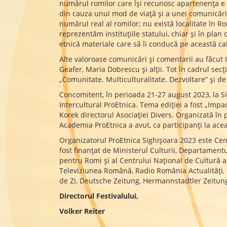
numărul romilor care își recunosc apartenența e în
din cauza unui mod de viață și a unei comunicări 
numărul real al romilor; nu există localitate în R
reprezentăm instituțiile statului, chiar și în pl
etnică materiale care să îi conducă pe această c
Alte valoroase comunicări și comentarii au făcut Ir
Geafer, Maria Dobrescu și alții. Tot în cadrul secț
„Comunitate. Multiculturalitate. Dezvoltare” și 
Concomitent, în perioada 21-27 august 2023, la Sig
Intercultural ProEtnica. Tema ediției a fost „Imp
Korek directorul Asociaţiei Divers. Organizată în 
Academia ProEtnica a avut, ca participanți la ace
Organizatorul ProEtnica Sighișoara 2023 este Cent
fost finanțat de Ministerul Culturii, Departament
pentru Romi și al Centrului Național de Cultură a
Televiziunea Română, Radio România Actualități,
de Zi, Deutsche Zeitung, Hermannstadtler Zeitung
Directorul Festivalului,
Volker Reiter