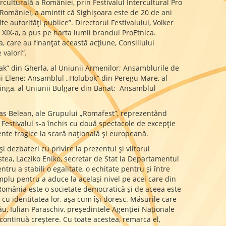
culturală a României, prin Festivalul Intercultural Pro
 României, a amintit că Sighişoara este de 20 de ani
e autorităţi publice”. Directorul Festivalului, Volker
a XIX-a, a pus pe harta lumii brandul ProEtnica.
care au finanţat această acţiune, Consiliului
 valori”.
ak” din Gherla, al Uniunii Armenilor; Ansamblurile de
nii Elene; Ansamblul „Holubok” din Peregu Mare, al
Vinga, al Uniunii Bulgare din Banat; Ansamblul
ias Belean, ale Grupului „Romafest”, reprezentând
 Festivalul s-a închis cu două spectacole de excepție
ente tragice la scară națională și europeană.
 dezbateri cu privire la prezentul și viitorul
stea, Lacziko Eniko, secretar de Stat la Departamentul
tru a stabili o egalitate, o echitate pentru și între
implu pentru a aduce la același nivel pe acei care din
e. România este o societate democratică și de aceea este
e cu identitatea lor, așa cum își doresc. Măsurile care
ău, Iulian Paraschiv, președintele Agenției Naționale
 continuă creștere. Cu toate acestea, remarca el,