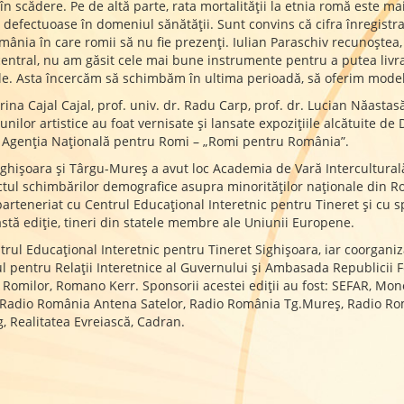
 scădere. Pe de altă parte, rata mortalității la etnia romă este mai
defectuoase în domeniul sănătății. Sunt convins că cifra înregistr
omânia în care romii să nu fie prezenți. Iulian Paraschiv recunoștea,
an central, nu am găsit cele mai bune instrumente pentru a putea liv
ale. Asta încercăm să schimbăm în ultima perioadă, să oferim mode
ina Cajal Cajal, prof. univ. dr. Radu Carp, prof. dr. Lucian Năastasă
iunilor artistice au foat vernisate și lansate expozițiile alcătuite d
de Agenția Națională pentru Romi – „Romi pentru România”.
hișoara și Târgu-Mureș a avut loc Academia de Vară Interculturală P
actul schimbărilor demografice asupra minorităţilor naţionale din Ro
parteneriat cu Centrul Educaţional Interetnic pentru Tineret și cu sp
astă ediţie, tineri din statele membre ale Uniunii Europene.
rul Educațional Interetnic pentru Tineret Sighișoara, iar coorganiz
ul pentru Relații Interetnice al Guvernului și Ambasada Republicii 
 Romilor, Romano Kerr. Sponsorii acestei ediții au fost: SEFAR, Mon
 Radio România Antena Satelor, Radio România Tg.Mureș, Radio Româ
, Realitatea Evreiască, Cadran.