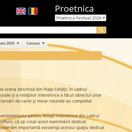
Proetnica
Search
Foto 2025
Contact
pe scena deschisă din Piața Cetății, în cadrul
rale și a relațiilor interetnice a făcut obiectul unor
ii, lansări de carte și mese rotunde au completat
Departamentului pentru Relații Interetnice din cadrul
lturii, că aţi creat acest eveniment dedicat
considerăm importantă existenţa acestui spaţiu dedicat