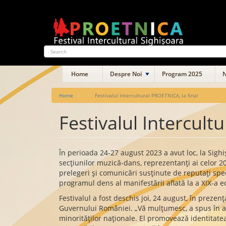
Skip
to
main
content
Search
Main
Home
Despre Noi
Program 2025
N
navigation
Home
Festivalul Intercultural PROETNICA, la final
Festivalul Intercult
În perioada 24-27 august 2023 a avut loc, la Sighi
secțiunilor muzică-dans, reprezentanți ai celor 20 
prelegeri și comunicări susținute de reputați spec
programul dens al manifestării aflată la a XIX-a ed
Festivalul a fost deschis joi, 24 august, în prezen
Guvernului României. „Vă mulţumesc, a spus în alo
minorităţilor naţionale. El promovează identitate