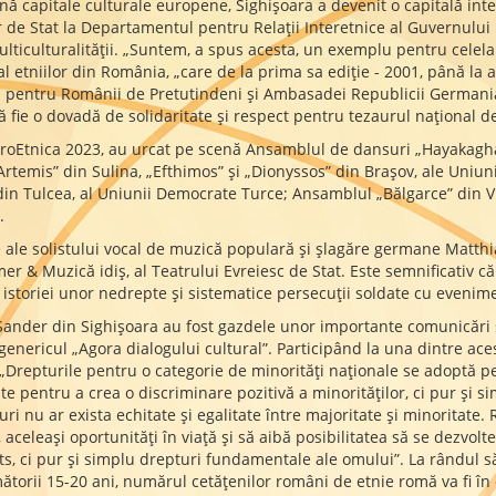
ă capitale culturale europene, Sighişoara a devenit o capitală inter
r de Stat la Departamentul pentru Relaţii Interetnice al Guvernului
lticulturalităţii. „Suntem, a spus acesta, un exemplu pentru celelalt
al etniilor din România, „care de la prima sa ediţie - 2001, până la 
pentru Românii de Pretutindeni şi Ambasadei Republicii Germania, 
 fie o dovadă de solidaritate şi respect pentru tezaurul naţional de
i ProEtnica 2023, au urcat pe scenă Ansamblul de dansuri „Hayakagh
„Artemis” din Sulina, „Efthimos” și „Dionyssos” din Brașov, ale Uniu
din Tulcea, al Uniunii Democrate Turce; Ansamblul „Bălgarce” din 
.
e ale solistului vocal de muzică populară și șlagăre germane Matth
r & Muzică idiș, al Teatrului Evreiesc de Stat. Este semnificativ că
l istoriei unor nedrepte și sistematice persecuții soldate cu evenim
 Sander din Sighișoara au fost gazdele unor importante comunicări și
genericul „Agora dialogului cultural”. Participând la una dintre ace
 „Drepturile pentru o categorie de minorități naționale se adoptă pen
te pentru a crea o discriminare pozitivă a minorităților, ci pur și s
pturi nu ar exista echitate și egalitate între majoritate și minoritat
, aceleași oportunități în viață și să aibă posibilitatea să se dezvolt
ts, ci pur și simplu drepturi fundamentale ale omului”. La rândul s
rmătorii 15-20 ani, numărul cetățenilor români de etnie romă va fi în