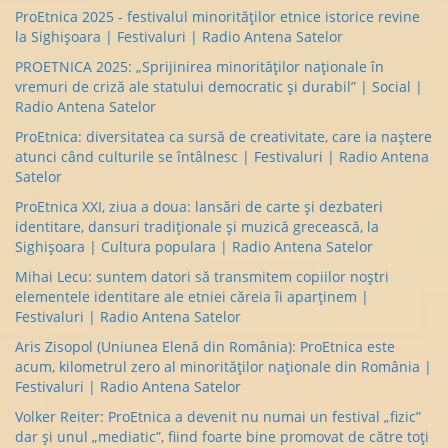
ProEtnica 2025 - festivalul minorităților etnice istorice revine
la Sighișoara | Festivaluri | Radio Antena Satelor
PROETNICA 2025: „Sprijinirea minorităților naționale în
vremuri de criză ale statului democratic și durabil” | Social |
Radio Antena Satelor
ProEtnica: diversitatea ca sursă de creativitate, care ia naștere
atunci când culturile se întâlnesc | Festivaluri | Radio Antena
Satelor
ProEtnica XXI, ziua a doua: lansări de carte și dezbateri
identitare, dansuri tradiționale și muzică grecească, la
Sighișoara | Cultura populara | Radio Antena Satelor
Mihai Lecu: suntem datori să transmitem copiilor noștri
elementele identitare ale etniei căreia îi aparținem |
Festivaluri | Radio Antena Satelor
Aris Zisopol (Uniunea Elenă din România): ProEtnica este
acum, kilometrul zero al minorităților naționale din România |
Festivaluri | Radio Antena Satelor
Volker Reiter: ProEtnica a devenit nu numai un festival „fizic”
dar și unul „mediatic”, fiind foarte bine promovat de către toți