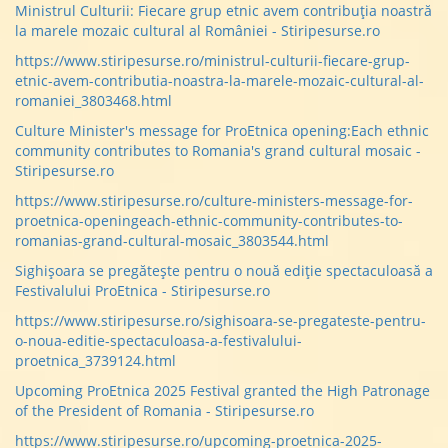
Ministrul Culturii: Fiecare grup etnic avem contribuţia noastră
la marele mozaic cultural al României - Stiripesurse.ro
https://www.stiripesurse.ro/ministrul-culturii-fiecare-grup-
etnic-avem-contributia-noastra-la-marele-mozaic-cultural-al-
romaniei_3803468.html
Culture Minister's message for ProEtnica opening:Each ethnic
community contributes to Romania's grand cultural mosaic -
Stiripesurse.ro
https://www.stiripesurse.ro/culture-ministers-message-for-
proetnica-openingeach-ethnic-community-contributes-to-
romanias-grand-cultural-mosaic_3803544.html
Sighișoara se pregătește pentru o nouă ediție spectaculoasă a
Festivalului ProEtnica - Stiripesurse.ro
https://www.stiripesurse.ro/sighisoara-se-pregateste-pentru-
o-noua-editie-spectaculoasa-a-festivalului-
proetnica_3739124.html
Upcoming ProEtnica 2025 Festival granted the High Patronage
of the President of Romania - Stiripesurse.ro
https://www.stiripesurse.ro/upcoming-proetnica-2025-