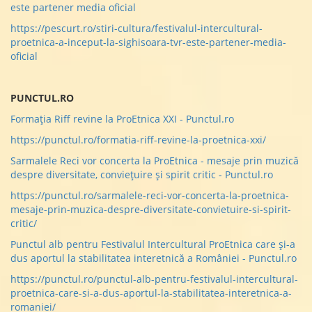
este partener media oficial
https://pescurt.ro/stiri-cultura/festivalul-intercultural-
proetnica-a-inceput-la-sighisoara-tvr-este-partener-media-
oficial
PUNCTUL.RO
Formaţia Riff revine la ProEtnica XXI - Punctul.ro
https://punctul.ro/formatia-riff-revine-la-proetnica-xxi/
Sarmalele Reci vor concerta la ProEtnica - mesaje prin muzică
despre diversitate, convieţuire şi spirit critic - Punctul.ro
https://punctul.ro/sarmalele-reci-vor-concerta-la-proetnica-
mesaje-prin-muzica-despre-diversitate-convietuire-si-spirit-
critic/
Punctul alb pentru Festivalul Intercultural ProEtnica care și-a
dus aportul la stabilitatea interetnică a României - Punctul.ro
https://punctul.ro/punctul-alb-pentru-festivalul-intercultural-
proetnica-care-si-a-dus-aportul-la-stabilitatea-interetnica-a-
romaniei/