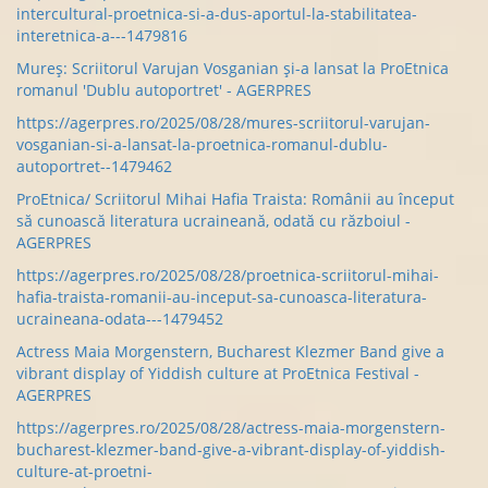
intercultural-proetnica-si-a-dus-aportul-la-stabilitatea-
interetnica-a---1479816
Mureș: Scriitorul Varujan Vosganian și-a lansat la ProEtnica
romanul 'Dublu autoportret' - AGERPRES
https://agerpres.ro/2025/08/28/mures-scriitorul-varujan-
vosganian-si-a-lansat-la-proetnica-romanul-dublu-
autoportret--1479462
ProEtnica/ Scriitorul Mihai Hafia Traista: Românii au început
să cunoască literatura ucraineană, odată cu războiul -
AGERPRES
https://agerpres.ro/2025/08/28/proetnica-scriitorul-mihai-
hafia-traista-romanii-au-inceput-sa-cunoasca-literatura-
ucraineana-odata---1479452
Actress Maia Morgenstern, Bucharest Klezmer Band give a
vibrant display of Yiddish culture at ProEtnica Festival -
AGERPRES
https://agerpres.ro/2025/08/28/actress-maia-morgenstern-
bucharest-klezmer-band-give-a-vibrant-display-of-yiddish-
culture-at-proetni-