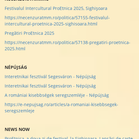
Festivalul Intercultural ProEtnica 2025, Sighișoara
https://necenzuratmm.ro/politica/57155-festivalul-
intercultural-proetnica-2025-sighisoara.html
Pregătiri ProEtnica 2025
https://necenzuratmm.ro/politica/57138-pregatiri-proetnica-
2025.html
NÉPÚJSÁG
Interetnikai fesztivál Segesváron - Népújság
Interetnikai fesztivál Segesváron - Népújság
A romániai kisebbségek seregszemléje - Népújság
https://e-nepujsag.ro/articles/a-romaniai-kisebbsegek-
seregszemleje
NEWS NOW
ProEtnica, a doua zi de festival, la Sighișoara. Lansări de carte,