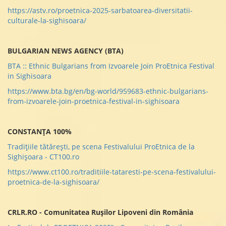
https://astv.ro/proetnica-2025-sarbatoarea-diversitatii-
culturale-la-sighisoara/
BULGARIAN NEWS AGENCY (BTA)
BTA :: Ethnic Bulgarians from Izvoarele Join ProEtnica Festival
in Sighisoara
https://www.bta.bg/en/bg-world/959683-ethnic-bulgarians-
from-izvoarele-join-proetnica-festival-in-sighisoara
CONSTANȚA 100%
Tradițiile tătărești, pe scena Festivalului ProEtnica de la
Sighișoara - CT100.ro
https://www.ct100.ro/traditiile-tataresti-pe-scena-festivalului-
proetnica-de-la-sighisoara/
CRLR.RO - Comunitatea Rușilor Lipoveni din România