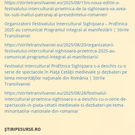
https://stiriletransilvaniei.eu/2025/08/15/o-noua-editie-a-
festivalului-intercultural-proetnica-de-la-sighisoara-va-avea-
loc-sub-inaltul-patronaj-al-presedintelui-romaniei/
Organizatorii Festivalului Intercultural Sighișoara – ProEtnica
2025 au comunicat Programul integral al manifestării | Stirile
Transilvaniei
https://stiriletransilvaniei.eu/2025/08/20/organizatorii-
festivalului-intercultural-sighisoara-proetnica-2025-au-
comunicat-programul-integral-al-manifestarii/
Festivalul Intercultural ProEtnica Sighișoara s-a deschis cu o
serie de spectacole în Piața Cetății medievale și dezbateri pe
tema minorităților naționale din România | Stirile
Transilvaniei
https://stiriletransilvaniei.eu/2025/08/28/festivalul-
intercultural-proetnica-sighisoara-s-a-deschis-cu-o-serie-de-
spectacole-in-piata-cetatii-medievale-si-dezbateri-pe-tema-
minoritatilor-nationale-din-romania/
ȘTIRIPESURSE.RO