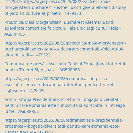
-1479373https://agerpres.ro/2025/08/28/actress-maia-
morgenstern-bucharest-klezmer-band-give-a-vibrant-display-
of-yiddish-culture-at-proetni--1479373
ProEtnica/Maia Morgenstern: Bucharest Klezmer Band -
adevărate comori ale folclorului, ale unicității culturii idiș -
AGERPRES
https://agerpres.ro/2025/08/28/proetnica-maia-morgenstern-
bucharest-klezmer-band---adevarate-comori-ale-folclorului-
ale-unicitatii---1479322
Comunicat de presă - Asociația Centrul Educațional Interetnic
pentru Tineret Sighișoara - AGERPRES
https://agerpres.ro/2025/08/28/comunicat-de-presa---
asociatia-centrul-educational-interetnic-pentru-tineret-
sighisoara--1479229
Administrația Prezidențială: ProEtnica - bogăția diversității
pentru care România este cunoscută și apreciată în întreaga
lume - AGERPRES
https://agerpres.ro/2025/08/28/administratia-prezidentiala-
proetnica---bogatia-diversitatii-pentru-care-romania-este-
cunoscuta-si-a--1479149