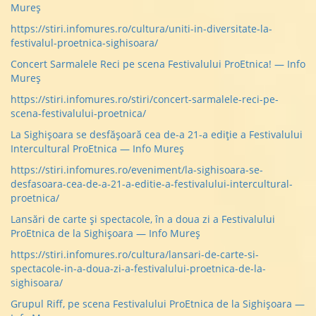
Mureș
https://stiri.infomures.ro/cultura/uniti-in-diversitate-la-
festivalul-proetnica-sighisoara/
Concert Sarmalele Reci pe scena Festivalului ProEtnica! — Info
Mureș
https://stiri.infomures.ro/stiri/concert-sarmalele-reci-pe-
scena-festivalului-proetnica/
La Sighişoara se desfăşoară cea de-a 21-a ediţie a Festivalului
Intercultural ProEtnica — Info Mureș
https://stiri.infomures.ro/eveniment/la-sighisoara-se-
desfasoara-cea-de-a-21-a-editie-a-festivalului-intercultural-
proetnica/
Lansări de carte și spectacole, în a doua zi a Festivalului
ProEtnica de la Sighișoara — Info Mureș
https://stiri.infomures.ro/cultura/lansari-de-carte-si-
spectacole-in-a-doua-zi-a-festivalului-proetnica-de-la-
sighisoara/
Grupul Riff, pe scena Festivalului ProEtnica de la Sighișoara —