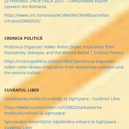
La Festivalul „PROETNICA 2025” - Comunitatea Rușilor
Lipoveni din România
https://www.crlr.ro/ro/nout%C4%83%C8%9Bi/activitati-
crlr/post29082025/
CRONICA POLITICĂ
ProEtnica Organizer Volker Reiter Draws Inspiration from
Dostoevsky, Solovyov, and the Miorita Ballad | Cronica Politica
https://cronicapolitica.ro/2025/08/27/proetnica-organizer-
volker-reiter-draws-inspiration-from-dostoevsky-solovyov-and-
the-miorita-ballad/
CUVÂNTUL LIBER
Sărbătoarea multiculturalităţii la Sighişoara - Cuvântul Liber
https://www.cuvantul-liber.ro/533822/sarbatoarea-
multiculturalitatii-la-sighisoara/
Spectacolul minorităţilor săptămâna viitoare la Sighişoara -
Cuvântul Liber