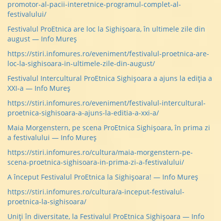
promotor-al-pacii-interetnice-programul-complet-al-
festivalului/
Festivalul ProEtnica are loc la Sighișoara, în ultimele zile din
august — Info Mureș
https://stiri.infomures.ro/eveniment/festivalul-proetnica-are-
loc-la-sighisoara-in-ultimele-zile-din-august/
Festivalul Intercultural ProEtnica Sighișoara a ajuns la ediția a
XXI-a — Info Mureș
https://stiri.infomures.ro/eveniment/festivalul-intercultural-
proetnica-sighisoara-a-ajuns-la-editia-a-xxi-a/
Maia Morgenstern, pe scena ProEtnica Sighișoara, în prima zi
a festivalului — Info Mureș
https://stiri.infomures.ro/cultura/maia-morgenstern-pe-
scena-proetnica-sighisoara-in-prima-zi-a-festivalului/
A început Festivalul ProEtnica la Sighișoara! — Info Mureș
https://stiri.infomures.ro/cultura/a-inceput-festivalul-
proetnica-la-sighisoara/
Uniți în diversitate, la Festivalul ProEtnica Sighișoara — Info