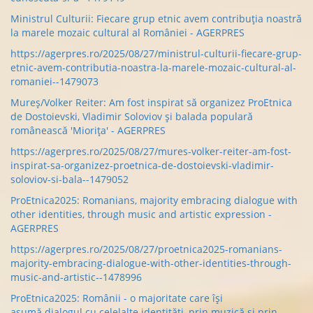
Ministrul Culturii: Fiecare grup etnic avem contribuția noastră
la marele mozaic cultural al României - AGERPRES
https://agerpres.ro/2025/08/27/ministrul-culturii-fiecare-grup-
etnic-avem-contributia-noastra-la-marele-mozaic-cultural-al-
romaniei--1479073
Mureș/Volker Reiter: Am fost inspirat să organizez ProEtnica
de Dostoievski, Vladimir Soloviov și balada populară
românească 'Miorița' - AGERPRES
https://agerpres.ro/2025/08/27/mures-volker-reiter-am-fost-
inspirat-sa-organizez-proetnica-de-dostoievski-vladimir-
soloviov-si-bala--1479052
ProEtnica2025: Romanians, majority embracing dialogue with
other identities, through music and artistic expression -
AGERPRES
https://agerpres.ro/2025/08/27/proetnica2025-romanians-
majority-embracing-dialogue-with-other-identities-through-
music-and-artistic--1478996
ProEtnica2025: Românii - o majoritate care își
asumă dialogul cu celelalte identități, prin muzică și prin