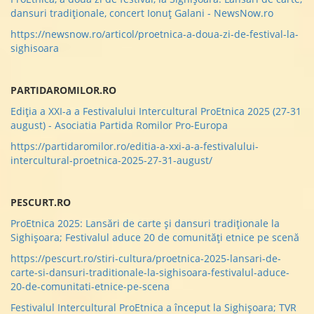
dansuri tradiționale, concert Ionuț Galani - NewsNow.ro
https://newsnow.ro/articol/proetnica-a-doua-zi-de-festival-la-
sighisoara
PARTIDAROMILOR.RO
Ediţia a XXI-a a Festivalului Intercultural ProEtnica 2025 (27-31
august) - Asociatia Partida Romilor Pro-Europa
https://partidaromilor.ro/editia-a-xxi-a-a-festivalului-
intercultural-proetnica-2025-27-31-august/
PESCURT.RO
ProEtnica 2025: Lansări de carte și dansuri tradiționale la
Sighișoara; Festivalul aduce 20 de comunități etnice pe scenă
https://pescurt.ro/stiri-cultura/proetnica-2025-lansari-de-
carte-si-dansuri-traditionale-la-sighisoara-festivalul-aduce-
20-de-comunitati-etnice-pe-scena
Festivalul Intercultural ProEtnica a început la Sighișoara; TVR