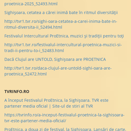
proetnica-2025_52493.html
Sighișoara, cetatea a cărei inimă bate în ritmul diversității
http://tvr1.tvr.ro/sighi-oara-cetatea-a-carei-inima-bate-in-
ritmul-diversita-ii_52494.html
Festivalul Intercultural ProEtnica, muzici şi tradiții pentru toți
http://tvr1.tvr.ro/festivalul-intercultural-proetnica-muzici-si-
tradi-ii-pentru-to-i_52483.html
Dacă Clujul are UNTOLD, Sighişoara are PROETNICA
http://tvr1.tvr.ro/daca-clujul-are-untold-sighi-oara-are-
proetnica_52472.html
TVRINFO.RO
A început Festivalul ProEtnica, la Sighișoara. TVR este
partener media oficial | Site-ul de stiri al TVR
https://tvrinfo.ro/a-inceput-festivalul-proetnica-la-sighisoara-
tvr-este-partener-media-oficial/
ProEtnica, a doua zi de festival, la Sighișoara. Lansări de carte,