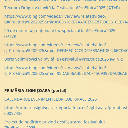
Teodora Drăgoi vă invită la Festivalul #ProEtnica2025 (@TVR)
https://www.bing.com/videos/riverview/relatedvideo?
q=Proetnica%202025&mid=963610CE7AA9CE96E878963610CE7AA
20 de minorităţi naţionale fac spectacol la #ProEtnica2025
(@TVR)
https://www.bing.com/videos/riverview/relatedvideo?
q=Proetnica%202025&mid=DEF46ECD4C9DFF683AE4DEF46ECD4C
Boris Velimirovici vă invită la Festivalul #ProEtnica2025 (@TVR)
https://www.bing.com/videos/riverview/relatedvideo?
q=Proetnica%202025&mid=93DAB06ABEEDA0F45C9393DAB06ABE
PRIMĂRIA SIGHIȘOARA (portal)
CALENDARUL EVENIMENTELOR CULTURALE 2025
https://primariasighisoara.ro/portal/mures/sighisoara/portal.nsf
00037436
Proiect de hotărâre privind desfășurarea festivalului
”ProEtnica” 2025