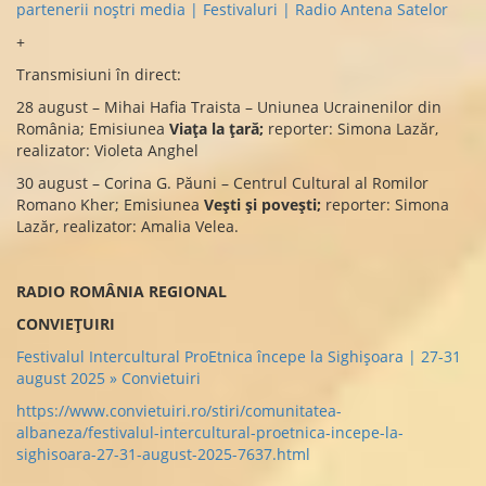
partenerii noștri media | Festivaluri | Radio Antena Satelor
+
Transmisiuni în direct:
28 august – Mihai Hafia Traista – Uniunea Ucrainenilor din
România; Emisiunea
Viața la țară;
reporter: Simona Lazăr,
realizator: Violeta Anghel
30 august – Corina G. Păuni – Centrul Cultural al Romilor
Romano Kher; Emisiunea
Vești și povești;
reporter: Simona
Lazăr, realizator: Amalia Velea.
RADIO ROMÂNIA REGIONAL
CONVIEȚUIRI
Festivalul Intercultural ProEtnica începe la Sighișoara | 27-31
august 2025 » Convietuiri
https://www.convietuiri.ro/stiri/comunitatea-
albaneza/festivalul-intercultural-proetnica-incepe-la-
sighisoara-27-31-august-2025-7637.html