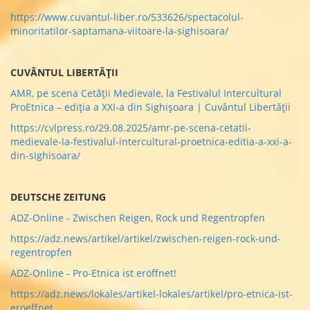
https://www.cuvantul-liber.ro/533626/spectacolul-
minoritatilor-saptamana-viitoare-la-sighisoara/
CUVÂNTUL LIBERTĂȚII
AMR, pe scena Cetății Medievale, la Festivalul Intercultural
ProEtnica – ediția a XXI-a din Sighișoara | Cuvântul Libertăţii
https://cvlpress.ro/29.08.2025/amr-pe-scena-cetatii-
medievale-la-festivalul-intercultural-proetnica-editia-a-xxi-a-
din-sighisoara/
DEUTSCHE ZEITUNG
ADZ-Online - Zwischen Reigen, Rock und Regentropfen
https://adz.news/artikel/artikel/zwischen-reigen-rock-und-
regentropfen
ADZ-Online - Pro-Etnica ist eröffnet!
https://adz.news/lokales/artikel-lokales/artikel/pro-etnica-ist-
eroeffnet