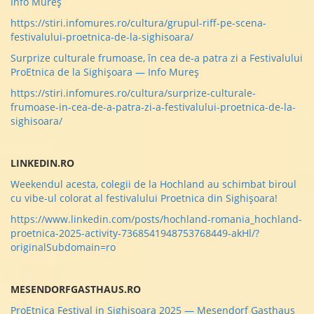
Info Mureș
https://stiri.infomures.ro/cultura/grupul-riff-pe-scena-
festivalului-proetnica-de-la-sighisoara/
Surprize culturale frumoase, în cea de-a patra zi a Festivalului
ProEtnica de la Sighișoara — Info Mureș
https://stiri.infomures.ro/cultura/surprize-culturale-
frumoase-in-cea-de-a-patra-zi-a-festivalului-proetnica-de-la-
sighisoara/
LINKEDIN.RO
Weekendul acesta, colegii de la Hochland au schimbat biroul
cu vibe-ul colorat al festivalului Proetnica din Sighișoara!
https://www.linkedin.com/posts/hochland-romania_hochland-
proetnica-2025-activity-7368541948753768449-akHl/?
originalSubdomain=ro
MESENDORFGASTHAUS.RO
ProEtnica Festival in Sighisoara 2025 — Mesendorf Gasthaus