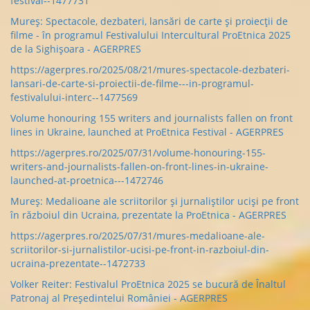
festival--1477731
Mureș: Spectacole, dezbateri, lansări de carte și proiecții de
filme - în programul Festivalului Intercultural ProEtnica 2025
de la Sighișoara - AGERPRES
https://agerpres.ro/2025/08/21/mures-spectacole-dezbateri-
lansari-de-carte-si-proiectii-de-filme---in-programul-
festivalului-interc--1477569
Volume honouring 155 writers and journalists fallen on front
lines in Ukraine, launched at ProEtnica Festival - AGERPRES
https://agerpres.ro/2025/07/31/volume-honouring-155-
writers-and-journalists-fallen-on-front-lines-in-ukraine-
launched-at-proetnica---1472746
Mureș: Medalioane ale scriitorilor și jurnaliștilor uciși pe front
în războiul din Ucraina, prezentate la ProEtnica - AGERPRES
https://agerpres.ro/2025/07/31/mures-medalioane-ale-
scriitorilor-si-jurnalistilor-ucisi-pe-front-in-razboiul-din-
ucraina-prezentate--1472733
Volker Reiter: Festivalul ProEtnica 2025 se bucură de Înaltul
Patronaj al Președintelui României - AGERPRES