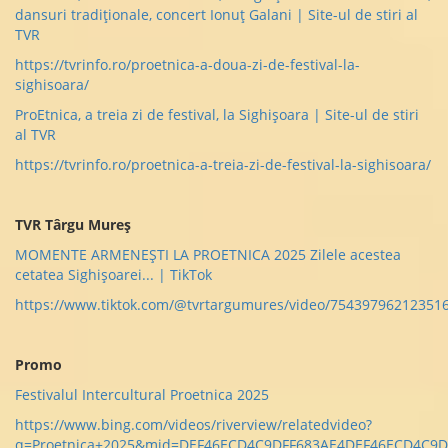
dansuri tradiționale, concert Ionuț Galani | Site-ul de stiri al
TVR
https://tvrinfo.ro/proetnica-a-doua-zi-de-festival-la-
sighisoara/
ProEtnica, a treia zi de festival, la Sighișoara | Site-ul de stiri
al TVR
https://tvrinfo.ro/proetnica-a-treia-zi-de-festival-la-sighisoara/
TVR Târgu Mureș
MOMENTE ARMENEȘTI LA PROETNICA 2025 Zilele acestea
cetatea Sighișoarei... | TikTok
https://www.tiktok.com/@tvrtargumures/video/75439796212351
Promo
Festivalul Intercultural Proetnica 2025
https://www.bing.com/videos/riverview/relatedvideo?
q=Proetnica+2025&mid=DEF46ECD4C9DFF683AE4DEF46ECD4C9