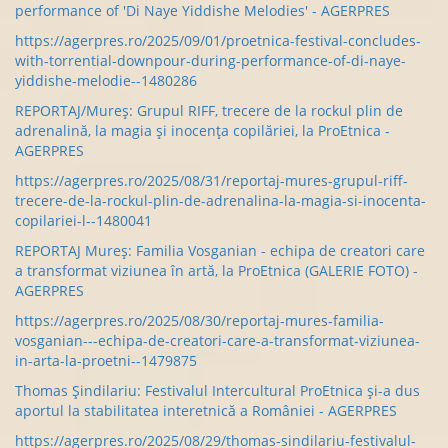
performance of 'Di Naye Yiddishe Melodies' - AGERPRES
https://agerpres.ro/2025/09/01/proetnica-festival-concludes-
with-torrential-downpour-during-performance-of-di-naye-
yiddishe-melodie--1480286
REPORTAJ/Mureș: Grupul RIFF, trecere de la rockul plin de
adrenalină, la magia și inocența copilăriei, la ProEtnica -
AGERPRES
https://agerpres.ro/2025/08/31/reportaj-mures-grupul-riff-
trecere-de-la-rockul-plin-de-adrenalina-la-magia-si-inocenta-
copilariei-l--1480041
REPORTAJ Mureș: Familia Vosganian - echipa de creatori care
a transformat viziunea în artă, la ProEtnica (GALERIE FOTO) -
AGERPRES
https://agerpres.ro/2025/08/30/reportaj-mures-familia-
vosganian---echipa-de-creatori-care-a-transformat-viziunea-
in-arta-la-proetni--1479875
Thomas Șindilariu: Festivalul Intercultural ProEtnica și-a dus
aportul la stabilitatea interetnică a României - AGERPRES
https://agerpres.ro/2025/08/29/thomas-sindilariu-festivalul-