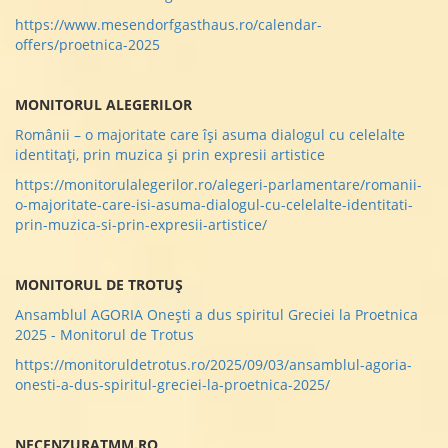
https://www.mesendorfgasthaus.ro/calendar-
offers/proetnica-2025
MONITORUL ALEGERILOR
Românii – o majoritate care îşi asuma dialogul cu celelalte
identitaţi, prin muzica şi prin expresii artistice
https://monitorulalegerilor.ro/alegeri-parlamentare/romanii-
o-majoritate-care-isi-asuma-dialogul-cu-celelalte-identitati-
prin-muzica-si-prin-expresii-artistice/
MONITORUL DE TROTUȘ
Ansamblul AGORIA Onești a dus spiritul Greciei la Proetnica
2025 - Monitorul de Trotus
https://monitoruldetrotus.ro/2025/09/03/ansamblul-agoria-
onesti-a-dus-spiritul-greciei-la-proetnica-2025/
NECENZURATMM.RO