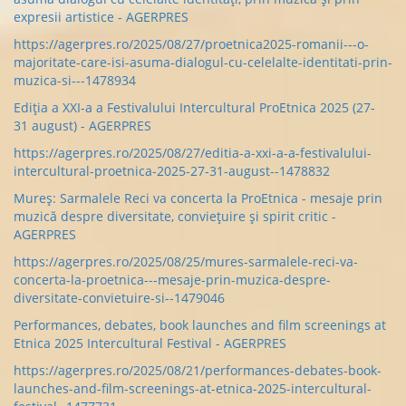
expresii artistice - AGERPRES
https://agerpres.ro/2025/08/27/proetnica2025-romanii---o-
majoritate-care-isi-asuma-dialogul-cu-celelalte-identitati-prin-
muzica-si---1478934
Ediția a XXI-a a Festivalului Intercultural ProEtnica 2025 (27-
31 august) - AGERPRES
https://agerpres.ro/2025/08/27/editia-a-xxi-a-a-festivalului-
intercultural-proetnica-2025-27-31-august--1478832
Mureș: Sarmalele Reci va concerta la ProEtnica - mesaje prin
muzică despre diversitate, conviețuire și spirit critic -
AGERPRES
https://agerpres.ro/2025/08/25/mures-sarmalele-reci-va-
concerta-la-proetnica---mesaje-prin-muzica-despre-
diversitate-convietuire-si--1479046
Performances, debates, book launches and film screenings at
Etnica 2025 Intercultural Festival - AGERPRES
https://agerpres.ro/2025/08/21/performances-debates-book-
launches-and-film-screenings-at-etnica-2025-intercultural-