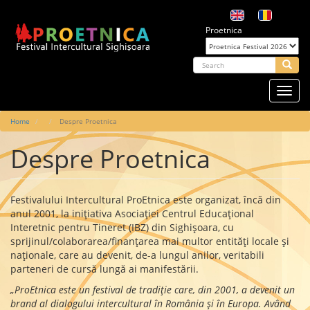
Skip
to
Proetnica
main
content
arch
Searc
Toggl
navig
Main
Home
Despre Proetnica
navigation
Despre Proetnica
Festivalului Intercultural ProEtnica este organizat, încă din
anul 2001, la inițiativa Asociației Centrul Educațional
Interetnic pentru Tineret (IBZ) din Sighișoara, cu
sprijinul/colaborarea/finanțarea mai multor entități locale și
naționale, care au devenit, de-a lungul anilor, veritabili
parteneri de cursă lungă ai manifestării.
„ProEtnica este un festival de tradiție care, din 2001, a devenit un
brand al dialogului intercultural în România și în Europa. Având