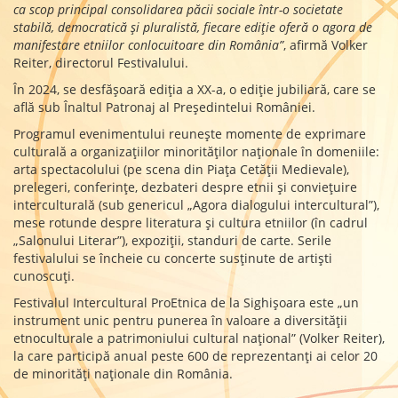
ca scop principal consolidarea păcii sociale într-o societate
stabilă, democratică și pluralistă, fiecare ediție oferă o agora de
manifestare etniilor conlocuitoare din România”
, afirmă Volker
Reiter, directorul Festivalului.
În 2024, se desfășoară ediția a XX-a, o ediție jubiliară, care se
află sub Înaltul Patronaj al Președintelui României.
Programul evenimentului reuneşte momente de exprimare
culturală a organizaţiilor minorităţilor naţionale în domeniile:
arta spectacolului (pe scena din Piața Cetății Medievale),
prelegeri, conferinţe, dezbateri despre etnii şi convieţuire
interculturală (sub genericul „Agora dialogului intercultural”),
mese rotunde despre literatura și cultura etniilor (în cadrul
„Salonului Literar”), expoziţii, standuri de carte. Serile
festivalului se încheie cu concerte susţinute de artiști
cunoscuți.
Festivalul Intercultural ProEtnica de la Sighișoara este „un
instrument unic pentru punerea în valoare a diversităţii
etnoculturale a patrimoniului cultural naţional” (Volker Reiter),
la care participă anual peste 600 de reprezentanţi ai celor 20
de minorităţi naţionale din România.