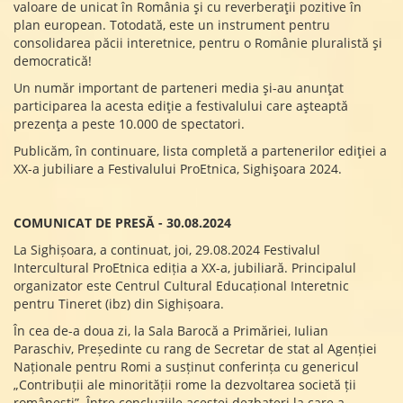
valoare de unicat în România și cu reverberații pozitive în
plan european. Totodată, este un instrument pentru
consolidarea păcii interetnice, pentru o Românie pluralistă și
democratică!
Un număr important de parteneri media și-au anunțat
participarea la acesta ediție a festivalului care așteaptă
prezența a peste 10.000 de spectatori.
Publicăm, în continuare, lista completă a partenerilor ediției a
XX-a jubiliare a Festivalului ProEtnica, Sighișoara 2024.
COMUNICAT DE PRESĂ - 30.08.2024
La Sighișoara, a continuat, joi, 29.08.2024 Festivalul
Intercultural ProEtnica ediția a XX-a, jubiliară. Principalul
organizator este Centrul Cultural Educațional Interetnic
pentru Tineret (ibz) din Sighișoara.
În cea de-a doua zi, la Sala Barocă a Primăriei, Iulian
Paraschiv, Președinte cu rang de Secretar de stat al Agenției
Naționale pentru Romi a susținut conferința cu genericul
„Contribuții ale minorității rome la dezvoltarea societă ții
românești”. Între concluziile acestei dezbateri la care a