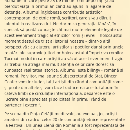
României în care peste 25 de mii de romi deportați și-au
pierdut viața în primul an când au ajuns în lagărele de
detenție. Albumul înglobează contribuția artiștilor
contemporani de etnie romă, scriitori, care și-au dăruit
talentul la realizarea lui. Ne dorim ca generația tânără, în
special, să poată cunoaște cât mai multe elemente legate de
acest eveniment tragic al etnicilor romi și evrei – holocaustul -
moment destul de trist al istoriei noastre – dintr-o altă
perspectivă : cu ajutorul artiștilor și poeților dar și prin unele
relatări ale supraviețuitorilor holocaustului împotriva romilor.
Tocmai modul în care artiștii au văzut acest eveniment tragic
ar trebui sa atraga mai mult atenția celor care doresc sa
cunoască realitatea istorică. Albumul este bilingv - română și
romani. Pe viitor, mai spune Subsecretarul de Stat, Dincer
Geafer vom include și alți artiști din rândul comunității rome,
și poate din altele și vom face traducerea acestui album în
câteva limbi de circulație internațională, deoarece este o
lucrare bine apreciată și solicitată în primul rând de
partenerii externi”.
Pe scena din Piața Cetății medievale, au evoluat, joi, artiști
amatori din cadrul celor 20 de comunități etnice reprezentate
la Festival. Uniunea Elenă din România a fost reprezentată de