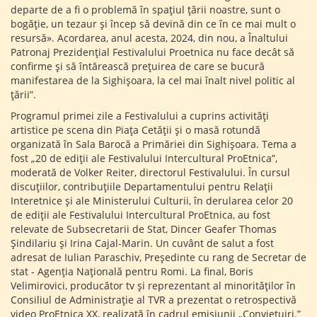
departe de a fi o problemă în spațiul țării noastre, sunt o
bogăție, un tezaur și încep să devină din ce în ce mai mult o
resursă». Acordarea, anul acesta, 2024, din nou, a Înaltului
Patronaj Prezidențial Festivalului Proetnica nu face decât să
confirme și să întărească prețuirea de care se bucură
manifestarea de la Sighișoara, la cel mai înalt nivel politic al
țării”.
Programul primei zile a Festivalului a cuprins activități
artistice pe scena din Piața Cetății și o masă rotundă
organizată în Sala Barocă a Primăriei din Sighișoara. Tema a
fost „20 de ediții ale Festivalului Intercultural ProEtnica”,
moderată de Volker Reiter, directorul Festivalului. În cursul
discuțiilor, contribuțiile Departamentului pentru Relații
Interetnice și ale Ministerului Culturii, în derularea celor 20
de ediții ale Festivalului Intercultural ProEtnica, au fost
relevate de Subsecretarii de Stat, Dincer Geafer Thomas
Șindilariu și Irina Cajal-Marin. Un cuvânt de salut a fost
adresat de Iulian Paraschiv, Președinte cu rang de Secretar de
stat - Agenția Națională pentru Romi. La final, Boris
Velimirovici, producător tv și reprezentant al minorităților în
Consiliul de Administrație al TVR a prezentat o retrospectivă
video ProEtnica XX, realizată în cadrul emisiunii „Conviețuiri.”