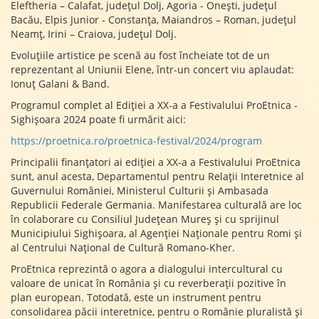
Eleftheria – Calafat, județul Dolj, Agoria - Onești, județul
Bacău, Elpis Junior - Constanța, Maiandros – Roman, județul
Neamț, Irini – Craiova, județul Dolj.
Evoluțiile artistice pe scenă au fost încheiate tot de un
reprezentant al Uniunii Elene, într-un concert viu aplaudat:
Ionuț Galani & Band.
Programul complet al Ediției a XX-a a Festivalului ProEtnica -
Sighișoara 2024 poate fi urmărit aici:
https://proetnica.ro/proetnica-festival/2024/program
Principalii finanțatori ai ediției a XX-a a Festivalului ProEtnica
sunt, anul acesta, Departamentul pentru Relații Interetnice al
Guvernului României, Ministerul Culturii și Ambasada
Republicii Federale Germania. Manifestarea culturală are loc
în colaborare cu Consiliul Județean Mureș și cu sprijinul
Municipiului Sighișoara, al Agenției Naționale pentru Romi și
al Centrului Național de Cultură Romano-Kher.
ProEtnica reprezintă o agora a dialogului intercultural cu
valoare de unicat în România și cu reverberații pozitive în
plan european. Totodată, este un instrument pentru
consolidarea păcii interetnice, pentru o Românie pluralistă și