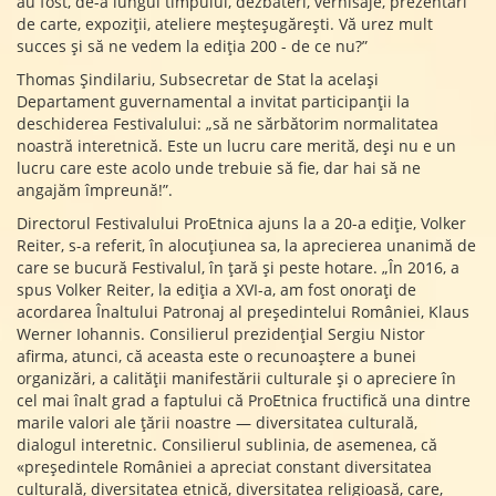
au fost, de-a lungul timpului, dezbateri, vernisaje, prezentări
de carte, expoziții, ateliere meșteșugărești. Vă urez mult
succes și să ne vedem la ediția 200 - de ce nu?”
Thomas Șindilariu, Subsecretar de Stat la același
Departament guvernamental a invitat participanții la
deschiderea Festivalului: „să ne sărbătorim normalitatea
noastră interetnică. Este un lucru care merită, deși nu e un
lucru care este acolo unde trebuie să fie, dar hai să ne
angajăm împreună!”.
Directorul Festivalului ProEtnica ajuns la a 20-a ediție, Volker
Reiter, s-a referit, în alocuțiunea sa, la aprecierea unanimă de
care se bucură Festivalul, în țară și peste hotare. „În 2016, a
spus Volker Reiter, la ediția a XVI-a, am fost onorați de
acordarea Înaltului Patronaj al președintelui României, Klaus
Werner Iohannis. Consilierul prezidențial Sergiu Nistor
afirma, atunci, că aceasta este o recunoaștere a bunei
organizări, a calității manifestării culturale și o apreciere în
cel mai înalt grad a faptului că ProEtnica fructifică una dintre
marile valori ale țării noastre — diversitatea culturală,
dialogul interetnic. Consilierul sublinia, de asemenea, că
«președintele României a apreciat constant diversitatea
culturală, diversitatea etnică, diversitatea religioasă, care,