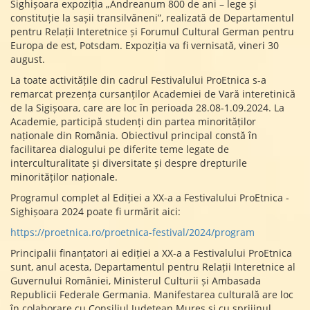
Sighișoara expoziția „Andreanum 800 de ani – lege și
constituție la sașii transilvăneni”, realizată de Departamentul
pentru Relații Interetnice și Forumul Cultural German pentru
Europa de est, Potsdam. Expoziția va fi vernisată, vineri 30
august.
La toate activitățile din cadrul Festivalului ProEtnica s-a
remarcat prezența cursanților Academiei de Vară interetinică
de la Sigișoara, care are loc în perioada 28.08-1.09.2024. La
Academie, participă studenți din partea minorităților
naționale din România. Obiectivul principal constă în
facilitarea dialogului pe diferite teme legate de
interculturalitate și diversitate și despre drepturile
minorităților naționale.
Programul complet al Ediției a XX-a a Festivalului ProEtnica -
Sighișoara 2024 poate fi urmărit aici:
https://proetnica.ro/proetnica-festival/2024/program
Principalii finanțatori ai ediției a XX-a a Festivalului ProEtnica
sunt, anul acesta, Departamentul pentru Relații Interetnice al
Guvernului României, Ministerul Culturii și Ambasada
Republicii Federale Germania. Manifestarea culturală are loc
în colaborare cu Consiliul Județean Mureș și cu sprijinul