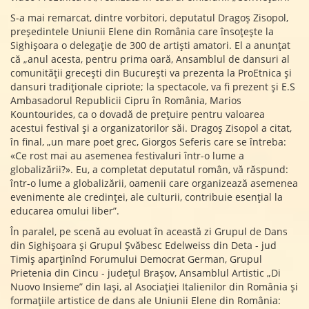
S-a mai remarcat, dintre vorbitori, deputatul Dragoș Zisopol,
președintele Uniunii Elene din România care însoțește la
Sighișoara o delegație de 300 de artiști amatori. El a anunțat
că „anul acesta, pentru prima oară, Ansamblul de dansuri al
comunității grecești din București va prezenta la ProEtnica și
dansuri tradiționale cipriote; la spectacole, va fi prezent și E.S
Ambasadorul Republicii Cipru în România, Marios
Kountourides, ca o dovadă de prețuire pentru valoarea
acestui festival și a organizatorilor săi. Dragoș Zisopol a citat,
în final, „un mare poet grec, Giorgos Seferis care se întreba:
«Ce rost mai au asemenea festivaluri într-o lume a
globalizării?». Eu, a completat deputatul român, vă răspund:
într-o lume a globalizării, oamenii care organizează asemenea
evenimente ale credinței, ale culturii, contribuie esențial la
educarea omului liber”.
În paralel, pe scenă au evoluat în această zi Grupul de Dans
din Sighișoara și Grupul Șvăbesc Edelweiss din Deta - jud
Timiș aparținînd Forumului Democrat German, Grupul
Prietenia din Cincu - județul Brașov, Ansamblul Artistic „Di
Nuovo Insieme” din Iași, al Asociației Italienilor din România și
formațiile artistice de dans ale Uniunii Elene din România: