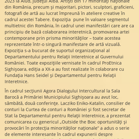
2023 la Aiud, județul Alba. Artiști din 17 minorități naționale
din România, precum și majoritari, pictori, sculptori, graficieni,
fotografi de artă au lucrat împreună în ateliere creative în
cadrul acestei Tabere. Expoziția pune în valoare segmentul
multietnic din România, în cadrul unei manifestări care are ca
principiu de bază colaborarea interetnică, promovarea artei
contemporane prin prisma minorităților – toate acestea
reprezentate într-o singură manifestare de artă vizuală.
Expoziția s-a bucurat de suportul organizațional al
Departamentului pentru Relații Interetnice al Guvernului
României. Toate expozițiile vernisate în cadrul ProEtnica
Sighișoara, ediția a XX-a au fost realizate în colaborare cu
Fundația Hans Seidel și Departamentul pentru Relații
Interetnice.
În cadrul secțiunii Agora Dialogului Intercultural la Sala
Barocă a Primăriei Municipiului Sighișoara au avut loc,
sâmbătă, două conferințe. Lacziko Eniko-Katalin, consilier de
conturi la Curtea de conturi a României și fost secretar de
Stat la Departamentul pentru Relații Interetnice, a prezentat
comunicarea cu genericul „Outside the Box: oportunități și
provocări în protecția minorităților naționale” a adus o serie
de elemente interesante în cadrul expunerii despre