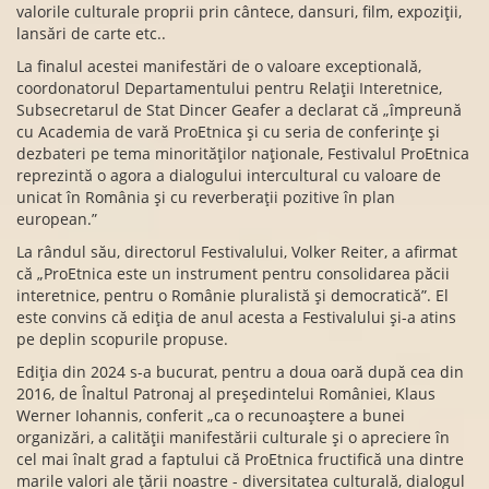
valorile culturale proprii prin cântece, dansuri, film, expoziții,
lansări de carte etc..
La finalul acestei manifestări de o valoare exceptională,
coordonatorul Departamentului pentru Relații Interetnice,
Subsecretarul de Stat Dincer Geafer a declarat că „împreună
cu Academia de vară ProEtnica și cu seria de conferințe și
dezbateri pe tema minorităților naționale, Festivalul ProEtnica
reprezintă o agora a dialogului intercultural cu valoare de
unicat în România și cu reverberații pozitive în plan
european.”
La rândul său, directorul Festivalului, Volker Reiter, a afirmat
că „ProEtnica este un instrument pentru consolidarea păcii
interetnice, pentru o Românie pluralistă și democratică”. El
este convins că ediția de anul acesta a Festivalului și-a atins
pe deplin scopurile propuse.
Ediția din 2024 s-a bucurat, pentru a doua oară după cea din
2016, de Înaltul Patronaj al președintelui României, Klaus
Werner Iohannis, conferit „ca o recunoaștere a bunei
organizări, a calității manifestării culturale și o apreciere în
cel mai înalt grad a faptului că ProEtnica fructifică una dintre
marile valori ale țării noastre - diversitatea culturală, dialogul