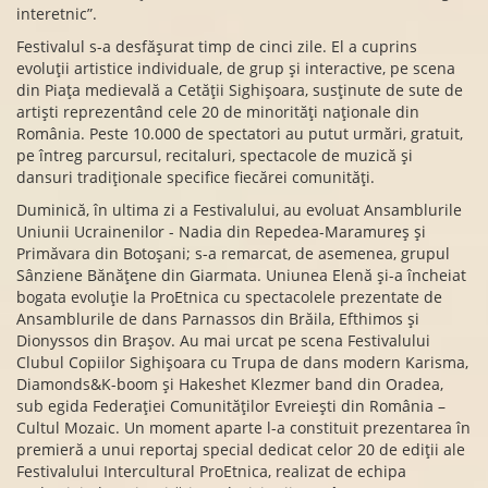
interetnic”.
Festivalul s-a desfășurat timp de cinci zile. El a cuprins
evoluții artistice individuale, de grup și interactive, pe scena
din Piața medievală a Cetății Sighișoara, susținute de sute de
artiști reprezentând cele 20 de minorități naționale din
România. Peste 10.000 de spectatori au putut urmări, gratuit,
pe întreg parcursul, recitaluri, spectacole de muzică și
dansuri tradiționale specifice fiecărei comunități.
Duminică, în ultima zi a Festivalului, au evoluat Ansamblurile
Uniunii Ucrainenilor - Nadia din Repedea-Maramureș și
Primăvara din Botoșani; s-a remarcat, de asemenea, grupul
Sânziene Bănățene din Giarmata. Uniunea Elenă și-a încheiat
bogata evoluție la ProEtnica cu spectacolele prezentate de
Ansamblurile de dans Parnassos din Brăila, Efthimos și
Dionyssos din Brașov. Au mai urcat pe scena Festivalului
Clubul Copiilor Sighișoara cu Trupa de dans modern Karisma,
Diamonds&K-boom și Hakeshet Klezmer band din Oradea,
sub egida Federației Comunităților Evreiești din România –
Cultul Mozaic. Un moment aparte l-a constituit prezentarea în
premieră a unui reportaj special dedicat celor 20 de ediții ale
Festivalului Intercultural ProEtnica, realizat de echipa