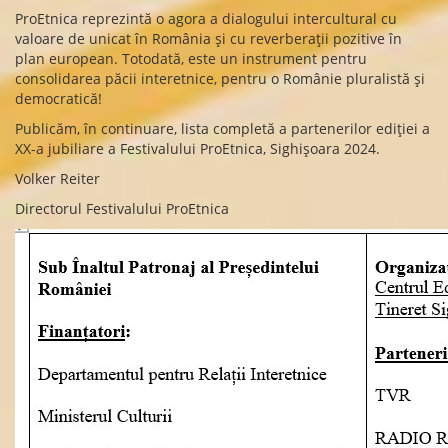
ProEtnica reprezintă o agora a dialogului intercultural cu
valoare de unicat în România și cu reverberații pozitive în
plan european. Totodată, este un instrument pentru
consolidarea păcii interetnice, pentru o Românie pluralistă și
democratică!
Publicăm, în continuare, lista completă a partenerilor ediției a
XX-a jubiliare a Festivalului ProEtnica, Sighișoara 2024.
Volker Reiter
Directorul Festivalului ProEtnica