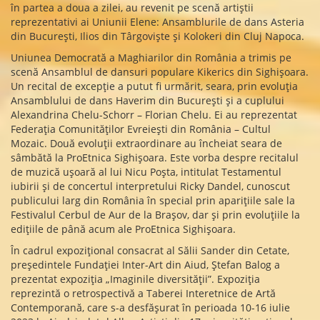
în partea a doua a zilei, au revenit pe scenă artiștii
reprezentativi ai Uniunii Elene: Ansamblurile de dans Asteria
din București, Ilios din Târgoviște și Kolokeri din Cluj Napoca.
Uniunea Democrată a Maghiarilor din România a trimis pe
scenă Ansamblul de dansuri populare Kikerics din Sighișoara.
Un recital de excepție a putut fi urmărit, seara, prin evoluția
Ansamblului de dans Haverim din București și a cuplului
Alexandrina Chelu-Schorr – Florian Chelu. Ei au reprezentat
Federația Comunităților Evreiești din România – Cultul
Mozaic. Două evoluții extraordinare au încheiat seara de
sâmbătă la ProEtnica Sighișoara. Este vorba despre recitalul
de muzică ușoară al lui Nicu Poșta, intitulat Testamentul
iubirii și de concertul interpretului Ricky Dandel, cunoscut
publicului larg din România în special prin aparițiile sale la
Festivalul Cerbul de Aur de la Brașov, dar și prin evoluțiile la
edițiile de până acum ale ProEtnica Sighișoara.
În cadrul expozițional consacrat al Sălii Sander din Cetate,
președintele Fundației Inter-Art din Aiud, Ștefan Balog a
prezentat expoziția „Imaginile diversității”. Expoziția
reprezintă o retrospectivă a Taberei Interetnice de Artă
Contemporană, care s-a desfășurat în perioada 10-16 iulie