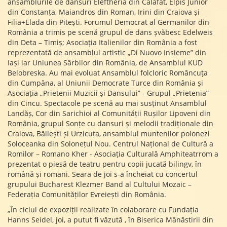
ansamblurile de dansuri Eleftheria din Calafat, Elpis Junior
din Constanța, Maiandros din Roman, Irini din Craiova și
Filia+Elada din Pitești. Forumul Democrat al Germanilor din
România a trimis pe scenă grupul de dans șvăbesc Edelweis
din Deta – Timiș; Asociația Italienilor din România a fost
reprezentată de ansamblul artistic „Di Nuovo Insieme” din
Iași iar Uniunea Sârbilor din România, de Ansamblul KUD
Belobreska. Au mai evoluat Ansamblul folcloric Româncuța
din Cumpăna, al Uniunii Democrate Turce din România și
Asociația „Prietenii Muzicii și Dansului” - Grupul „Prietenia”
din Cincu. Spectacole pe scenă au mai susținut Ansamblul
Landăș, Cor din Sarichioi al Comunității Rușilor Lipoveni din
România, grupul Sonțe cu dansuri și melodii tradiționale din
Craiova, Băilești și Urzicuța, ansamblul muntenilor polonezi
Soloceanka din Solonețul Nou. Centrul Național de Cultură a
Romilor – Romano Kher - Asociația Culturală Amphiteatrrom a
prezentat o piesă de teatru pentru copii jucată bilingv, în
română și romani. Seara de joi s-a încheiat cu concertul
grupului Bucharest Klezmer Band al Cultului Mozaic –
Federația Comunităților Evreiești din România.
„În ciclul de expoziții realizate în colaborare cu Fundația
Hanns Seidel, joi, a putut fi văzută , în Biserica Mânăstirii din