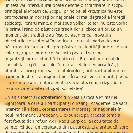
un festival intercultural poate descrie o schimbare în scopul
principal al ProEtnica. Scopul principal al ProEtnica nu este
promovarea minorităților naționale, ci mai degrabă a întregii
societăți. Pentru mine, a mai spus Volker Reiter, nu este vorba
în primul rând de păstrarea tradițiilor și obiceiurilor. La un
moment dat, tradițiile au fost, de asemenea, inovații și
obiceiurile se schimbă încontinuu... nu este vorba despre
păstrarea trecutului, despre păstrarea identităților etnice sau
chiar a grupurilor etnice. Aceasta poate fi sarcina
organizațiilor de minorități naționale. Eu sunt interesat de
consolidarea păcii sociale, într-o societate democratică și
pluralistă, prin promovarea întâlnirilor și interacțiunilor între
oameni de diferite origini etnice. În acest sens, minoritățile nu
reprezintă o amenințare pentru societate, ci mai degrabă o
resursă care poate îmbogăți societatea”.
Un alt subiect al dezbaterilor din Sala Barocă a Primăriei
Sighișoara la care au participat și cursanții Academiei de vară
interetnică a fost „Reprezentarea minorităților naționale în
noul Parlament European”. O expunere pe această temă a
fost făcută de Prof.univ.dr. Radu Carp de la Facultatea de
Științe Politice, Universitatea din București. El a arătat că, spre
deosebire de Parlamentul României, în Parlamentul European