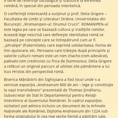
o serie de referințe sociologice și statistice la evreimea
română, în special din perioada interbelică.
O conferință interesantă a susținut și prof. Delia Grigore –
Facultatea de Limbi și Literaturi Străine, Universitatea din
București: „Rromanipen-ul: Drumul Crucii”. ROMANIPEN-ul
este legea pe care se bazează cultura și tradițiile romilor.
Această lege nescrisă care definește identitatea romă se
bazează pe concepte care se întrepătrund cum ar fi
„phralipe” (fraternitate), care exprimă solidaritatea, forma de
într-ajutorare, etc. Persoana care trăiește după principiile și
valorile culturii romani este un rom chacho (rom adevărat),
pakivalo (om credincios cu frica de Dumnezeu). Delia Grigore
a refăcut un original parcurs al ultimei zile pământene a lui
Isus Hristos din perspectivă romă.
Biserica Mănăstirii din Sighișoara a fost locul unde s-a
vernisat expoziția „Andreanum 800 de ani – lege și constituție
la sașii transilvăneni” prezentată de Thomas Șindilariu,
Subsecretar de Stat în Departamentul pentru Relații
Interetnice al Guvernului României. În cadrul expoziției,
vizitatorii pot admira inclusiv un document de la Arhivele
Naționale ale României, Diploma Andreanum din 1224 sub
forma originalului în cea mai veche formă a păstrării sale,