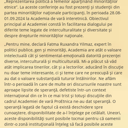
„Reprezentarea politică a femeilor aparținând minorităților
etnice”. La aceste conferințe au fost prezenți și studenții din
partea minorităților naționale participanți, în perioada 28.08-
01.09.2024 la Academia de vară interetnică. Obiectivul
principal al Academiei constă în facilitarea dialogului pe
diferite teme legate de interculturalitate și diversitate și
despre drepturile minorităților naționale.
„Pentru mine, declară Fatma Ruxandra Yilmaz, expert în
politici publice, gen și minorități, Academia are atât o valoare
intelectuală cât și sentimental-emoțională datorită prezenței
diverse, interculturală și multiculturală. Mi-a plăcut să văd
atât implicarea tinerilor, cât și a lectorilor, aducând în discuție
nu doar teme interesante, ci și teme care ne preocupă și care
au dat o valoare substanțială tuturor întâlnirilor. Ne aflăm
într-o perioadă în care de multe ori discursurile noastre sunt
aproape lipsite de speranță, defetiste într-un context
internațional din ce în ce mai trist și totuși discuțiile din
cadrul Academiei de vară ProEtnica ne-au dat speranță. O
speranță legată de faptul că există deschidere spre
cunoaștere, disponibilitate de a-l înțelege pe celălalt. Uneori,
aceste disponibilități sunt posibile tocmai pentru că oamenii
dintr-o zonă instituțională înțeleg să facă posibile aceste