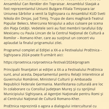
Ansamblul Can Renkler din Topraisar. Ansamblul Slavjak a
fost reprezentantul Uniunii Bulgare-Filiala Timișoara iar
Uniunea Sârbilor a venit la Sighișoara cu Ansamblul KUD Sveti
Nikola din Dinjas, jud Timiș. Trupa de dans maghiară-Teatrul
Popular Bekecs, Miercurea Nirajului a adus culoare pe scena
din Piața Cetății. Vedetele serii au fost membrii tarafului Edy
Mexicanu cu Paula Lincan de la Centrul Național de Cultură a
Romilor – Romano Kher, care au susținut un concert viu
aplaudat la finalul prigramului zilei.
Programul complet al Ediției a XX-a a Festivalului ProEtnica -
Sighișoara 2024 poate fi urmărit aici:
https://proetnica.ro/proetnica-festival/2024/program
Principalii finanțatori ai ediției a XX-a a Festivalului ProEtnica
sunt, anul acesta, Departamentul pentru Relații Interetnice al
Guvernului României, Ministerul Culturii și Ambasada
Republicii Federale Germania. Manifestarea culturală are loc
în colaborare cu Consiliul Județean Mureș și cu sprijinul
Municipiului Sighișoara, al Agenției Naționale pentru Romi și
al Centrului Național de Cultură Romano-Kher.
ProEtnica reprezintă o agora a dialogului intercultural cu