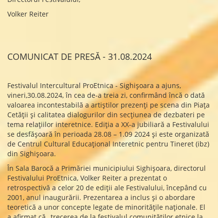
Volker Reiter
COMUNICAT DE PRESĂ - 31.08.2024
Festivalul Intercultural ProEtnica - Sighișoara a ajuns,
vineri,30.08.2024, în cea de-a treia zi, confirmând încă o dată
valoarea incontestabilă a artiștilor prezenți pe scena din Piața
Cetății și calitatea dialogurilor din secțiunea de dezbateri pe
tema relațiilor interetnice. Ediția a XX-a jubiliară a Festivalului
se desfășoară în perioada 28.08 – 1.09 2024 și este organizată
de Centrul Cultural Educațional Interetnic pentru Tineret (ibz)
din Sighișoara.
În Sala Barocă a Primăriei municipiului Sighișoara, directorul
Festivalului ProEtnica, Volker Reiter a prezentat o
retrospectivă a celor 20 de ediții ale Festivalului, începând cu
2001, anul inaugurării. Prezentarea a inclus și o abordare
teoretică a unor concepte legate de minoritățile naționale. El
a afirmat că „trecerea de la festivalul comunităților etnice la