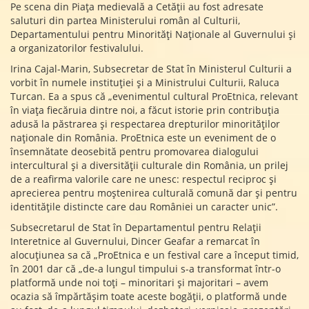
Pe scena din Piața medievală a Cetății au fost adresate
saluturi din partea Ministerului român al Culturii,
Departamentului pentru Minorități Naționale al Guvernului și
a organizatorilor festivalului.
Irina Cajal-Marin, Subsecretar de Stat în Ministerul Culturii a
vorbit în numele instituției și a Ministrului Culturii, Raluca
Turcan. Ea a spus că „evenimentul cultural ProEtnica, relevant
în viața fiecăruia dintre noi, a făcut istorie prin contribuția
adusă la păstrarea și respectarea drepturilor minorităților
naționale din România. ProEtnica este un eveniment de o
însemnătate deosebită pentru promovarea dialogului
intercultural și a diversității culturale din România, un prilej
de a reafirma valorile care ne unesc: respectul reciproc și
aprecierea pentru moștenirea culturală comună dar și pentru
identitățile distincte care dau României un caracter unic”.
Subsecretarul de Stat în Departamentul pentru Relații
Interetnice al Guvernului, Dincer Geafar a remarcat în
alocuțiunea sa că „ProEtnica e un festival care a început timid,
în 2001 dar că „de-a lungul timpului s-a transformat într-o
platformă unde noi toți – minoritari și majoritari – avem
ocazia să împărtășim toate aceste bogății, o platformă unde