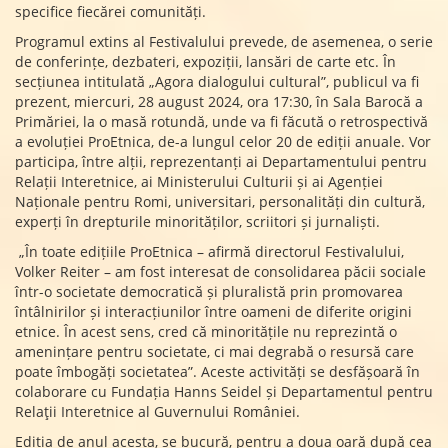
specifice fiecărei comunități.
Programul extins al Festivalului prevede, de asemenea, o serie
de conferințe, dezbateri, expoziții, lansări de carte etc. În
secțiunea intitulată „Agora dialogului cultural”, publicul va fi
prezent, miercuri, 28 august 2024, ora 17:30, în Sala Barocă a
Primăriei, la o masă rotundă, unde va fi făcută o retrospectivă
a evoluției ProEtnica, de-a lungul celor 20 de ediții anuale. Vor
participa, între alții, reprezentanți ai Departamentului pentru
Relații Interetnice, ai Ministerului Culturii și ai Agenției
Naționale pentru Romi, universitari, personalități din cultură,
experți în drepturile minorităților, scriitori și jurnaliști.
„În toate edițiile ProEtnica – afirmă directorul Festivalului,
Volker Reiter – am fost interesat de consolidarea păcii sociale
într-o societate democratică și pluralistă prin promovarea
întâlnirilor și interacțiunilor între oameni de diferite origini
etnice. În acest sens, cred că minoritățile nu reprezintă o
amenințare pentru societate, ci mai degrabă o resursă care
poate îmbogăți societatea”. Aceste activități se desfășoară în
colaborare cu Fundația Hanns Seidel și Departamentul pentru
Relaţii Interetnice al Guvernului României.
Ediția de anul acesta, se bucură, pentru a doua oară după cea