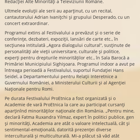
Redacției Alte Minorități a Televiziunii Române.
Ultmele evoluții ale serii au aparținut, cu un recital,
cantautorului Adrian Ivanițchi și grupului Desperado, cu un
concert extraordinar.
Programul extins al Festivalului a prevăzut și o serie de
conferințe, dezbateri, expoziții, lansări de carte etc., în
secțiunea intitulată „Agora dialogului cultural”, susținute de
personalități ale vieții universitare, culturale și politice,
experți pentru drepturile minorităților etc., în Sala Barocă a
Primăriei Municipiului Sighișoara. Programul indoor a avut pe
întreaga perioadă a Festivalului, suportul Fundației Hans
Seidel, a Departamentului pentru Relații Interetnice a
Guvernului României, a Ministerului Culturii și al Agenției
Naționale pentru Romi.
Pe durata Festivalului ProEtnica a fost organizată și o
Academie de vară ProEtnica la care au participat cursanți
aparținînd minorităților naționale din România. „Pentru mine,
declară Fatma Ruxandra Yilmaz, expert în politici publice, gen
și minorități, Academia are atât o valoare intelectuală, cât și
sentimental-emoțională, datorită prezenței diverse
interculturală și multiculturală. Mi-a plăcut să văd atât