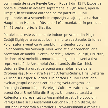
confirmată de către Regele Carol I Robert din 1317. Expoziția
poate fi vizitată în această săptămână la Sighișoara, apoi la
Orăștie, în versiunea outdoor, pe tot parcursul lunii
septembrie. În 4 septembrie, expoziția va ajunge la Gerhart-
Hauptmann-Haus din Düsseldorf (Germania), iar în perioada
14 -15 septembrie, la Bistrița.
Paralel cu aceste evenimente indoor, pe scena din Piața
Cetății Sighișoara au avut loc mai multe spectacole. Uniunea
Polonezilor a venit cu Ansamblul muntenilor polonezi
Solonceanka din Solonețu Nou. Asociația Macedonenilor a
prezentat ansamblul Sonțe-Soarele (Craiova, Băilești, Urzicuța)
de dansuri și melodii. Comunitatea Rușilor Lipoveni a fost
reprezentată de Ansamblul Coral Landâș din Sarichioi.
Uniunea Elenă a urcat pe scenă ansamblurile de dans
Orpheas-Iași, Niki-Piatra Neamț, Artemis-Sulina, Hrisi Elefteria
- Tulcea și Hesperis-Bârlad. Din partea Uniunii Croaților a
evoluat grupul de dans Zorile Carașovei-Carașova, iar
Federația Comunităților Evreiești-Cultul Mozaic a invitat pe
scenă Corul B nei Milu din Brașov. Uniunea culturală a
Rutenilor s-a prezentat cu Ansamblul artistic Holuboc din
Peregu Mare și cu Ansamblul Cervona Ruja din Bistra, iar
Uniunea Democrată a Tătarilor Turco-Musulmani a venit cu