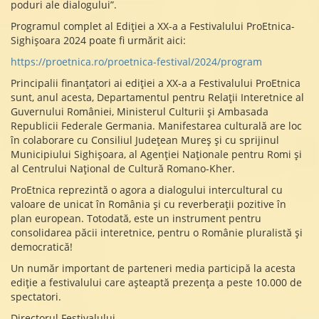
poduri ale dialogului”.
Programul complet al Ediției a XX-a a Festivalului ProEtnica-
Sighișoara 2024 poate fi urmărit aici:
https://proetnica.ro/proetnica-festival/2024/program
Principalii finanțatori ai ediției a XX-a a Festivalului ProEtnica
sunt, anul acesta, Departamentul pentru Relații Interetnice al
Guvernului României, Ministerul Culturii și Ambasada
Republicii Federale Germania. Manifestarea culturală are loc
în colaborare cu Consiliul Județean Mureș și cu sprijinul
Municipiului Sighișoara, al Agenției Naționale pentru Romi și
al Centrului Național de Cultură Romano-Kher.
ProEtnica reprezintă o agora a dialogului intercultural cu
valoare de unicat în România și cu reverberații pozitive în
plan european. Totodată, este un instrument pentru
consolidarea păcii interetnice, pentru o Românie pluralistă și
democratică!
Un număr important de parteneri media participă la acesta
ediție a festivalului care așteaptă prezența a peste 10.000 de
spectatori.
Directorul Festivalului,