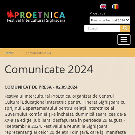
Skip
to
Proetnica
main
content
arch
Searc
Toggl
navig
Main
Home
Comunicate 2024
navigation
Comunicate 2024
COMUNICAT DE PRESĂ - 02.09.2024
Festivalul Intercultural ProEtnica, organizat de Centrul
Cultural Educațional Interetnic pentru Tineret Sighișoara cu
sprijinul Departamentului pentru Relații Interetnice al
Guvernului României și-a încheiat, duminică seara, cea de-a
XX-a sa ediție, jubiliară, desfășurată în perioada 29 august -
1septembrie 2024. Festivalul a reunit, la Sighișoara,
reprezentanți ai celor 20 de etnii din țară, care își manifestă