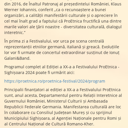
din 2016, de Înaltul Patronaj al președintelui României, Klaus
Werner Iohannis, conferit „ca o recunoaștere a bunei
organizări, a calității manifestării culturale și o apreciere în
cel mai înalt grad a faptului că ProEtnica fructifică una dintre
marile valori ale ţării noastre - diversitatea culturală, dialogul
interetnic.”
În prima zi a Festivalului, vor urca pe scena centrală
reprezentanții etniilor germană, italiană și greacă. Evoluțiile
lor vor fi urmate de concertul extraordinar susținut de Ionuț
Galani&Band.
Programul complet al Ediției a XX-a a Festivalului ProEtnica -
Sighișoara 2024 poate fi urmărit aici:
https://proetnica.ro/proetnica-festival/2024/program
Principalii finanțatori ai ediției a XX-a a Festivalului ProEtnica
sunt, anul acesta, Departamentul pentru Relații Interetnice al
Guvernului României, Ministerul Culturii și Ambasada
Republicii Federale Germania. Manifestarea culturală are loc
în colaborare cu Consiliul Județean Mureș și cu sprijinul
Municipiului Sighișoara, al Agenției Naționale pentru Romi și
al Centrului Național de Cultură Romano-Kher.