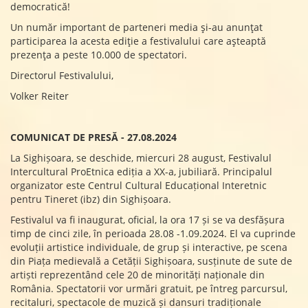
democratică!
Un număr important de parteneri media și-au anunțat
participarea la acesta ediție a festivalului care așteaptă
prezența a peste 10.000 de spectatori.
Directorul Festivalului,
Volker Reiter
COMUNICAT DE PRESĂ
- 27.08.2024
La Sighișoara, se deschide, miercuri 28 august, Festivalul
Intercultural ProEtnica ediția a XX-a, jubiliară. Principalul
organizator este Centrul Cultural Educațional Interetnic
pentru Tineret (ibz) din Sighișoara.
Festivalul va fi inaugurat, oficial, la ora 17 și se va desfășura
timp de cinci zile, în perioada 28.08 -1.09.2024. El va cuprinde
evoluții artistice individuale, de grup și interactive, pe scena
din Piața medievală a Cetății Sighișoara, susținute de sute de
artiști reprezentând cele 20 de minorități naționale din
România. Spectatorii vor urmări gratuit, pe întreg parcursul,
recitaluri, spectacole de muzică și dansuri tradiționale