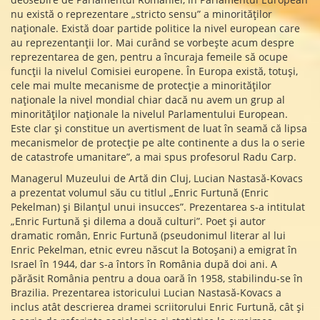
nu există o reprezentare „stricto sensu” a minorităților
naționale. Există doar partide politice la nivel european care
au reprezentanții lor. Mai curând se vorbește acum despre
reprezentarea de gen, pentru a încuraja femeile să ocupe
funcții la nivelul Comisiei europene. În Europa există, totuși,
cele mai multe mecanisme de protecție a minorităților
naționale la nivel mondial chiar dacă nu avem un grup al
minorităților naționale la nivelul Parlamentului European.
Este clar și constitue un avertisment de luat în seamă că lipsa
mecanismelor de protecție pe alte continente a dus la o serie
de catastrofe umanitare”, a mai spus profesorul Radu Carp.
Managerul Muzeului de Artă din Cluj, Lucian Nastasă-Kovacs
a prezentat volumul său cu titlul „Enric Furtună (Enric
Pekelman) și Bilanțul unui insucces”. Prezentarea s-a intitulat
„Enric Furtună și dilema a două culturi”. Poet și autor
dramatic român, Enric Furtună (pseudonimul literar al lui
Enric Pekelman, etnic evreu născut la Botoșani) a emigrat în
Israel în 1944, dar s-a întors în România după doi ani. A
părăsit România pentru a doua oară în 1958, stabilindu-se în
Brazilia. Prezentarea istoricului Lucian Nastasă-Kovacs a
inclus atât descrierea dramei scriitorului Enric Furtună, cât și