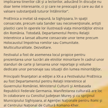
implicarea tinerilor cât și a lectorilor, aducând în discuție nu
doar teme interesante, ci și care ne preocupă și care au dat o
valoare substanțială tuturor întâlnirilor”.
ProEtnica a invitat să expună, la Sighișoara, în spații
consacrate, precum sala Sander sau neconvenționale, artiști
plastici care în operele lor ilustrează viața minorităților etnice
din România. Totodată, Departamentul Pentru Relații
Interetnice a lansat albume consacrate unor teme precum
Holocaustul împotriva romilor sau Comunitate.
Multiculturalitate. Dezvoltare.
Festivalul a fost de asemenea locul propice pentru
prezentarea unor lucrări ale etniilor minoritare în cadrul unor
standuri de carte și lansarea unor reportaje și volume
dedicate unor personaje sau situații din lumea minorităților.
Principalii finanțatori ai ediției a XX-a a Festivalului ProEtnica
au fost Departamentul pentru Relații Interetnice al
Guvernului României, Ministerul Culturii și Ambasada
Republicii Federale Germania. Manifestarea culturală are loc
în colaborare cu Consiliul Județean Mureș și cu sprijinul
Municipiului Sighișoara, al Agenției Naționale pentru Romi și
al Centrului Național de Cultură Romano-Kher.