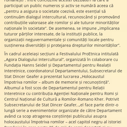
participat un public numeros și activ se numără aceea că
„pentru a asigura o societate coezivă, este esențial să
continuăm dialogul intercultural, recunoscând și promovând
contribuțiile valoroase ale romilor și ale tuturor minorităților
naționale în societate”. De asemenea, se impune „implicarea
tuturor părților interesate, de la instituții publice, la
organizații neguvernamentale și comunități locale pentru
susținerea diversității și protejarea drepturilor minorităților”.
În cadrul aceleiași secțiuni a Festivalului ProEtnica intitulată
„Agora Dialogului Intercultural”, organizată în colaborare cu
Fundația Hanns Seidel și Departamentul pentru Realații
Interetnice, coordonatorul Departamentului, Subsecretarul de
Stat Dincer Geafer a prezentat lucrarea „Holocaustul
împotriva romilor – album de memorie și recunoștință”.
Albumul a fost scos de Departamentul pentru Relații
Interetnice cu contribuția Agenției Naționale pentru Romi și
Centrul Național de Cultură a Romilor-Romano Kher. Potrivit
Subsecretarului de Stat Dincer Geafer, „el face parte dintr-o
lungă serie a evenimentelor organizate de către Departament
având ca scop atragerea conștiinței publicului asupra
holocaustului împotriva romilor – acel capitol negru al istoriei