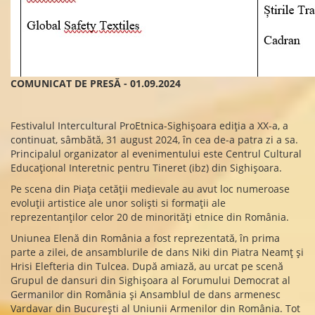
COMUNICAT DE PRESĂ - 01.09.2024
Festivalul Intercultural ProEtnica-Sighișoara ediția a XX-a, a
continuat, sâmbătă, 31 august 2024, în cea de-a patra zi a sa.
Principalul organizator al evenimentului este Centrul Cultural
Educațional Interetnic pentru Tineret (ibz) din Sighișoara.
Pe scena din Piața cetății medievale au avut loc numeroase
evoluții artistice ale unor soliști si formații ale
reprezentanților celor 20 de minorități etnice din România.
Uniunea Elenă din România a fost reprezentată, în prima
parte a zilei, de ansamblurile de dans Niki din Piatra Neamț și
Hrisi Elefteria din Tulcea. După amiază, au urcat pe scenă
Grupul de dansuri din Sighișoara al Forumului Democrat al
Germanilor din România și Ansamblul de dans armenesc
Vardavar din București al Uniunii Armenilor din România. Tot