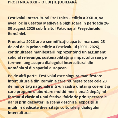
PROETNICA XXII – O EDIȚIE JUBILIARĂ
Festivalul Intercultural ProEtnica – ediția a XXII-a, va
avea loc în Cetatea Medievală Sighișoara în perioada 26-
30 august 2026 sub Înaltul Patronaj al Președintelui
României.
Proetnica 2026 are o semnificație aparte, marcand 25
de ani de la prima ediție a Festivalului (2001–2026),
continuitatea manifestării reprezentând un argument
solid al relevanței, sustenabilității și impactului său pe
termen lung asupra dialogului intercultural din
România și din spațiul european.
Pe de altă parte, Festivalul este singura manifestare
interculturală din România care reunește toate cele 20
de minorități naționale într-un cadru unitar și coerent și
care propune o abordare multidimensională depășind
formatul clasic al unui festival folcloric prin spectacole,
dar și prin dezbateri la scenă deschisă, expoziții și
întâlniri dedicate diversității culturale și dialogului
intercultural.