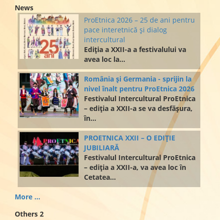
News
ProEtnica 2026 – 25 de ani pentru
pace interetnică și dialog
intercultural
Ediția a XXII-a a festivalului va
avea loc la...
România și Germania - sprijin la
nivel înalt pentru ProEtnica 2026
Festivalul Intercultural ProEtnica
– ediția a XXII-a se va desfășura,
în...
PROETNICA XXII – O EDIȚIE
JUBILIARĂ
Festivalul Intercultural ProEtnica
– ediția a XXII-a, va avea loc în
Cetatea...
More ...
Others 2